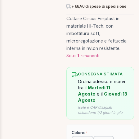
+ €8,90 di spese di spedizione
Collare Circus Ferplast in
materiale Hi-Tech, con
imbottitura soft,
microregolazione e fettuccia
interna in nylon resistente.
Solo
1
rimanenti
CONSEGNA STIMATA
Ordina adesso e ricevi
tra il
Martedì 11
Agosto
e il
Giovedì 13
Agosto
Isole e CAP disagiati
richiedono 1/2 giorni in più
Colore: