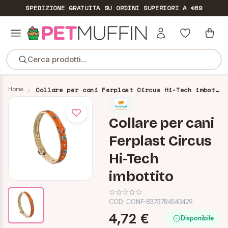
SPEDIZIONE GRATUITA
SU ORDINI SUPERIORI A €89
Cerca prodotti...
Home
Collare per cani Ferplast Circus Hi-Tech imbottito
Collare per cani
Ferplast Circus
Hi-Tech
imbottito
COD:
CONF-8373784543429
4,72 €
Disponibile