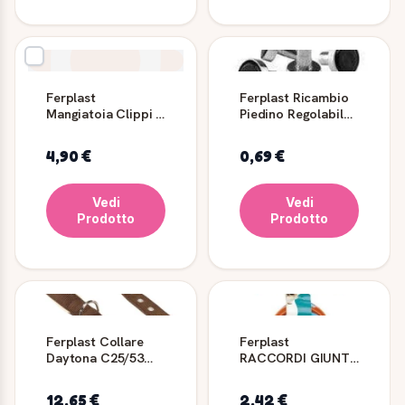
Ferplast
Ferplast Ricambio
Mangiatoia Clippi l
Piedino Regolabile
6902 Bianca
Per Stand Capri 60,
Capri 80
4,90 €
0,69 €
Vedi
Vedi
Prodotto
Prodotto
Ferplast Collare
Ferplast
Daytona C25/53
RACCORDI GIUNTI
Marrone per Cani
TUBO PER CRICETI
- FPI 4821 - 2 Anelli
12,65 €
2,42 €