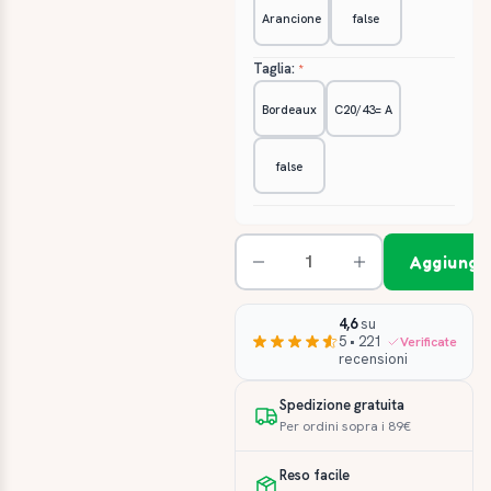
Arancione
false
Taglia:
Bordeaux
C20/43= A
false
Aggiungi 
4,6
su
5 • 221
Verificate
recensioni
Spedizione gratuita
Per ordini sopra i 89€
Reso facile