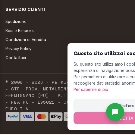
SERVIZIO CLIENTI
Spedizione
Resi e Rimborsi
Condizioni di Vendita
Privacy Policy
Questo sito utilizza i co
Contattaci
Su questo sito utilizziamo i cooki
esperienza di navigazione possi
Per permetterti di utilizzare alcu
© 2006 - 2026 - PETMUFFIN - MILLSTORE SRL
raccogliere dati statistici anonim
- STR. PROV. METAURENSE, 20 - 61033
Per saperne di più
FERMIGNANO (PU) - P.I. E C.F. 02603420411
- REA PU – 195021 - CAPITALE SOCIALE 2.500
Prefere
EURO I.V.
ACCETTA 