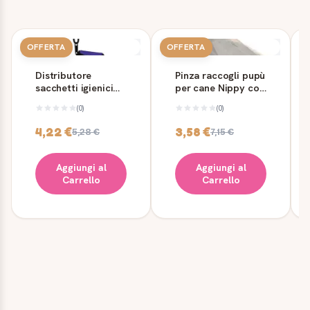
OFFERTA
OFFERTA
Distributore
Pinza raccogli pupù
sacchetti igienici
per cane Nippy con
cane Trixie con 2
24 sacchetti
(0)
(0)
rotoli
Ferplast
4,22 €
3,58 €
5,28 €
7,15 €
Aggiungi al
Aggiungi al
Carrello
Carrello