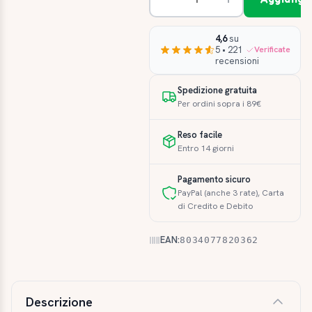
4,6
su
5 • 221
Verificate
recensioni
Spedizione gratuita
Per ordini sopra i 89€
Reso facile
Entro 14 giorni
Pagamento sicuro
PayPal (anche 3 rate), Carta
di Credito e Debito
EAN:
8034077820362
Descrizione e caratteristiche
Descrizione