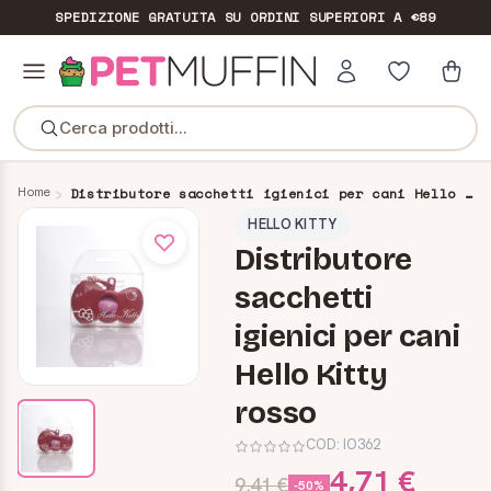
SPEDIZIONE GRATUITA
SU ORDINI SUPERIORI A €89
Cerca prodotti...
Home
Distributore sacchetti igienici per cani Hello Kitty rosso
HELLO KITTY
Distributore
sacchetti
igienici per cani
Hello Kitty
rosso
COD:
IO362
4,71 €
9,41 €
-50%