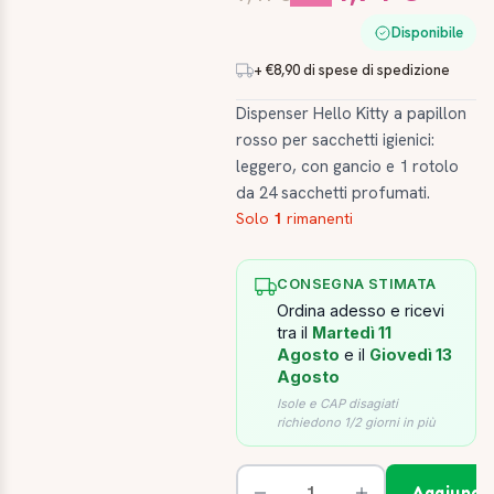
Disponibile
+ €8,90 di spese di spedizione
Dispenser Hello Kitty a papillon
rosso per sacchetti igienici:
leggero, con gancio e 1 rotolo
da 24 sacchetti profumati.
Solo
1
rimanenti
CONSEGNA STIMATA
Ordina adesso e ricevi
tra il
Martedì 11
Agosto
e il
Giovedì 13
Agosto
Isole e CAP disagiati
richiedono 1/2 giorni in più
Aggiungi 