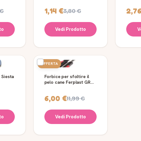
16 cm
1,14 €
2,7
 €
3,80 €
to
Vedi Prodotto
V
OFFERTA
 Siesta
Forbice per sfoltire il
pelo cane Ferplast GRO
5989
6,00 €
11,99 €
to
Vedi Prodotto