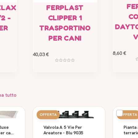
FE
ELAX
FERPLAST
CO
2 -
CLIPPER 1
DAYT
ER
TRASPORTINO
PER CANI
8,60 €
40,03 €
na tutto
OFFERTA
OFFERTA
eluxe
Valvola A 5 Vie Per
Pianta 
per cani
Areatore - Blu 9035
terrari