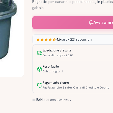
Bagnetto per canarini e piccoli uccelli, in plast
gabbia.
Avvisami 
4,6
su 5 • 221 recensioni
Spedizione gratuita
Per ordini sopra i 89€
Reso facile
Entro 14 giorni
Pagamento sicuro
PayPal (anche 3 rate), Carta di Credito e Debito
EAN:
8010690047607