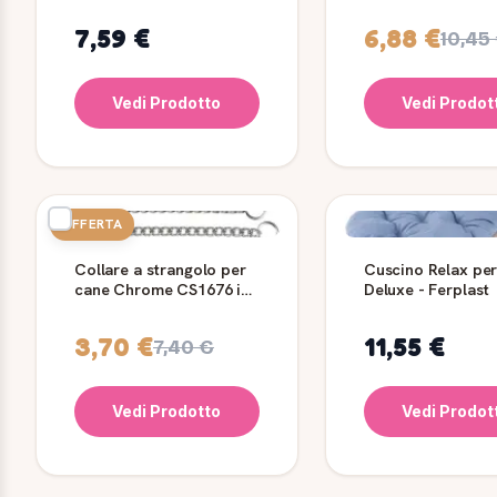
e gatti
7,59 €
6,88 €
10,45
Vedi Prodotto
Vedi Prodot
OFFERTA
Collare a strangolo per
Cuscino Relax per
cane Chrome CS1676 in
Deluxe - Ferplast
acciaio
3,70 €
11,55 €
7,40 €
Vedi Prodotto
Vedi Prodot