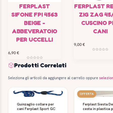
FERPLAST
FERPLAST R
SIFONE FPI 4563
ZIG ZAG 45/
BEIGE -
CUSCINO P
ABBEVERATOIO
CANI
PER UCCELLI
9,00 €
6,90 €
Prodotti Correlati
Seleziona gli articoli da aggiungere al carrello oppure
selezio
OFFERTA
Guinzaglio collare per
Ferplast Siesta D
cani Ferplast Sport GC
cesta in plastica 