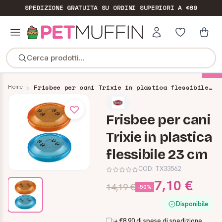
SPEDIZIONE GRATUITA
SU ORDINI SUPERIORI A €89
Cerca prodotti...
-70%
Home
Frisbee per cani Trixie in plastica flessibile 23 cm
Frisbee per cani
Trixie in plastica
flessibile 23 cm
COD:
TX33562
7,10 €
14,19 €
-50%
Disponibile
+ €8,90 di spese di spedizione