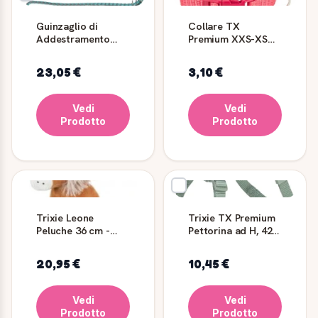
Guinzaglio di
Collare TX
Addestramento
Premium XXS-XS
TRIXIE, L-XL: 2.00m/
15-25 cm - Trixie
ø18mm,
23,05 €
3,10 €
Aqua/Grigio
Vedi
Vedi
Prodotto
Prodotto
Trixie Leone
Trixie TX Premium
Peluche 36 cm -
Pettorina ad H, 42-
Gioco per Cani
60 cm, 15 mm,
Salvia
20,95 €
10,45 €
Vedi
Vedi
Prodotto
Prodotto