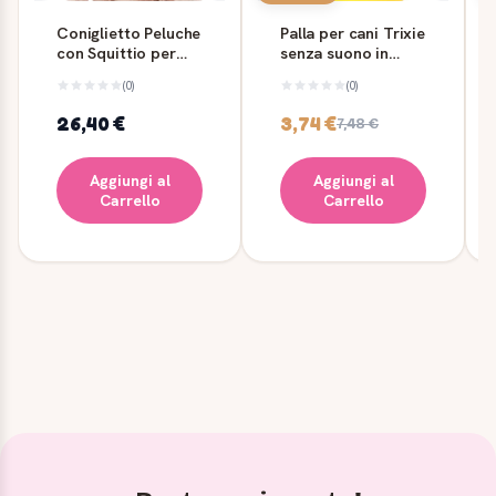
Coniglietto Peluche
Palla per cani Trixie
con Squittio per
senza suono in
Cane Ferribiella
gomma naturale Ø7
(0)
(0)
cm
26,40 €
3,74 €
7,48 €
Aggiungi al
Aggiungi al
Carrello
Carrello