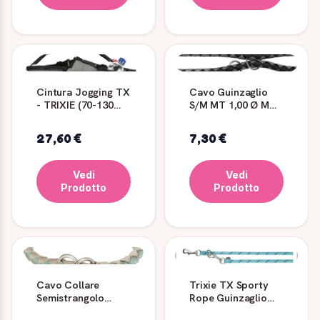
Cintura Jogging TX
Cavo Guinzaglio
- TRIXIE (70-130
S/M MT 1,00 Ø MM
cm)
12 Nero/Grigio -
Trixie
27,60 €
7,30 €
Vedi
Vedi
Prodotto
Prodotto
Cavo Collare
Trixie TX Sporty
Semistrangolo
Rope Guinzaglio
TRIXIE - S: 30-
Adestramento S/M