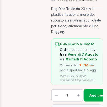
Dog Disc Trixie da 23 cm in
plastica flessibile: morbido,
robusto e aerodinamico, ideale
per gioco, allenamento e Disc
Dogging.
CONSEGNA STIMATA
Ordina adesso e ricevi
tra il
Venerdì 7 Agosto
e il
Martedì 11 Agosto
Ordina entro
7h 36min
per la spedizione di oggi
Isole e CAP disagiati
richiedono 1/2 giorni in più
Aggiungi 