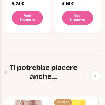
36cm/ø12mm -
2,00 mt Ø 8 mm
4,78 €
6,95 €
Salvia/Sabbia
Azzurro
Vedi
Vedi
Prodotto
Prodotto
Ti potrebbe piacere
anche...
OFFERTA