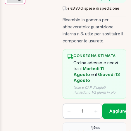
+ €8,90 di spese di spedizione
Ricambio in gomma per
abbeveratoio: guarnizione
interna n.3, utile per sostituire il
componente usurato.
CONSEGNA STIMATA
Ordina adesso e ricevi
tra il
Martedì 11
Agosto
e il
Giovedì 13
Agosto
Isole e CAP disagiati
richiedono 1/2 giorni in più
Aggiungi 
4,6
su