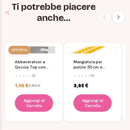
Ti potrebbe piacere
anche...
OFFERTA
Abbeveratoio a
Mangiatoia per
Goccia Top con
pulcini 50 cm e
flangia e T per
abbeveratoio
(0)
(0)
tubo
Novital
1,45 €
3,85 €
2,90 €
Aggiungi al
Aggiungi al
Carrello
Carrello