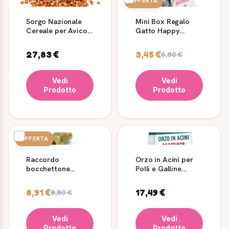
OFFERTA
Sorgo Nazionale
Mini Box Regalo
Cereale per Avicoli
Gatto Happy
e Conigli
Birthday con Snack
e Giochino
27,83 €
3,45 €
6,90 €
Vedi
Vedi
Prodotto
Prodotto
OFFERTA
Raccordo
Orzo in Acini per
bocchettone
Polli e Galline
ottone per
Mariani Mangimi
abbeveratoio
8,91 €
17,49 €
9,90 €
05BTN
Vedi
Vedi
Prodotto
Prodotto