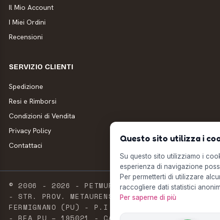
Il Mio Account
I Miei Ordini
Recensioni
SERVIZIO CLIENTI
Spedizione
Resi e Rimborsi
Condizioni di Vendita
Privacy Policy
Questo sito utilizza i co
Contattaci
Su questo sito utilizziamo i cooki
esperienza di navigazione possi
Per permetterti di utilizzare alcu
© 2006 - 2026 - PETMUFFIN - MILLSTORE SRL
raccogliere dati statistici anonim
- STR. PROV. METAURENSE, 20 - 61033
Per saperne di più
FERMIGNANO (PU) - P.I. E C.F. 02603420411
- REA PU – 195021 - CAPITALE SOCIALE 2.500