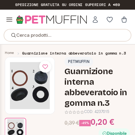
SPEDIZIONE GRATUITA
SU ORDINI SUPERIORI A €89
Cerca prodotti...
Home
Guarnizione interna abbeveratoio in gomma n.3
PETMUFFIN
Guarnizione
interna
abbeveratoio in
gomma n.3
COD:
4237015
0,20 €
0,39 €
-49%
Disponibile