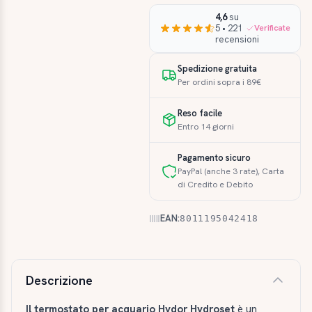
4,6
su
5 • 221
Verificate
recensioni
Spedizione gratuita
Per ordini sopra i 89€
Reso facile
Entro 14 giorni
Pagamento sicuro
PayPal (anche 3 rate), Carta
di Credito e Debito
EAN:
8011195042418
Descrizione e caratteristiche
Descrizione
Il termostato per acquario Hydor Hydroset
è un