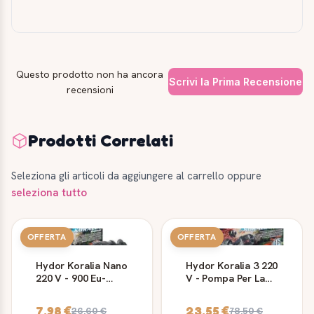
Questo prodotto non ha ancora
Scrivi la Prima Recensione
recensioni
Prodotti Correlati
Seleziona gli articoli da aggiungere al carrello oppure
seleziona tutto
OFFERTA
OFFERTA
Hydor Koralia Nano
Hydor Koralia 3 220
220 V - 900 Eu-
V - Pompa Per La
Pompa Per La
Movimentazione
Movimentazione
Dell' Acqua Dolce E
7,98 €
23,55 €
26,60 €
78,50 €