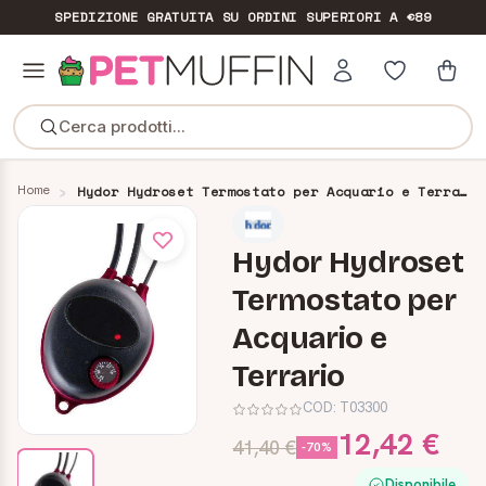
SPEDIZIONE GRATUITA
SU ORDINI SUPERIORI A €89
Cerca prodotti...
Home
Hydor Hydroset Termostato per Acquario e Terrario
Hydor Hydroset
Termostato per
Acquario e
Terrario
COD:
T03300
12,42 €
41,40 €
-70%
Disponibile