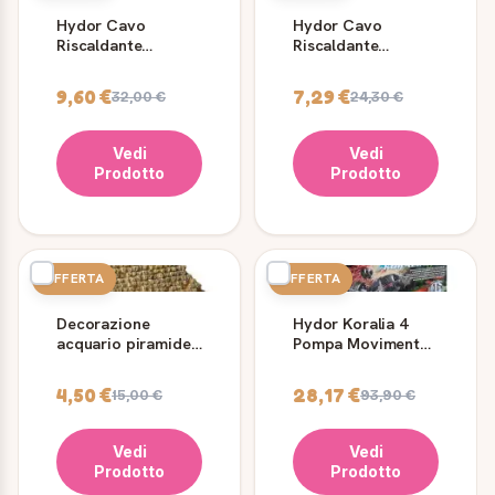
Hydor Cavo
Hydor Cavo
Riscaldante
Riscaldante
Hydrokable 75w -
Hydrokable 15w -
Per Acquari Fino A
Per Acquari Fino A
9,60 €
7,29 €
32,00 €
24,30 €
Lt.200
Lt.40
Vedi
Vedi
Prodotto
Prodotto
OFFERTA
OFFERTA
Decorazione
Hydor Koralia 4
acquario piramide
Pompa Movimento
Hydor H2show per
Acquario Dolce e
aerazione
Marino
4,50 €
28,17 €
15,00 €
93,90 €
Vedi
Vedi
Prodotto
Prodotto