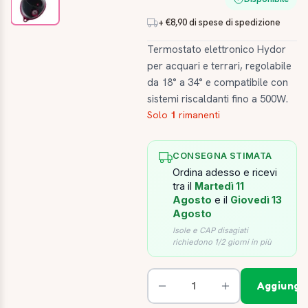
+ €8,90 di spese di spedizione
Termostato elettronico Hydor
per acquari e terrari, regolabile
da 18° a 34° e compatibile con
sistemi riscaldanti fino a 500W.
Solo
1
rimanenti
CONSEGNA STIMATA
Ordina adesso e ricevi
tra il
Martedì 11
Agosto
e il
Giovedì 13
Agosto
Isole e CAP disagiati
richiedono 1/2 giorni in più
Aggiungi 