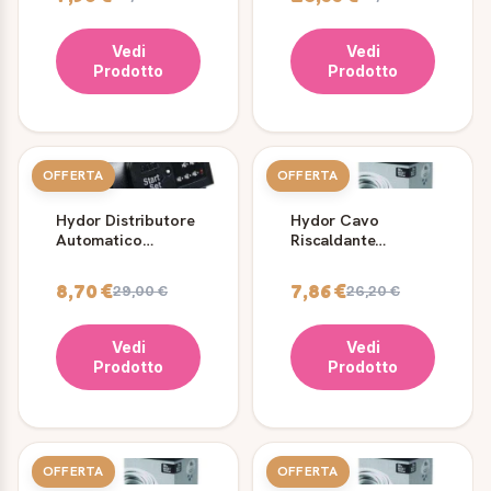
Dell' Acqua Dolce E
Marina
Marina
Vedi
Vedi
Prodotto
Prodotto
OFFERTA
OFFERTA
Hydor Distributore
Hydor Cavo
Automatico
Riscaldante
Mangime Hydor
Hydrokable 25w -
Ekomixo Senza
Per Acquari Fino A
8,70 €
7,86 €
29,00 €
26,20 €
Display
Lt.65
Vedi
Vedi
Prodotto
Prodotto
OFFERTA
OFFERTA