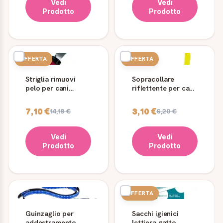
Vedi
Vedi
Prodotto
Prodotto
OFFERTA
OFFERTA
Striglia rimuovi
Sopracollare
pelo per cani
riflettente per cani
Ferplast GRO 5954
Reflex C15/44
Ferplast
7,10 €
3,10 €
14,19 €
6,20 €
Vedi
Vedi
Prodotto
Prodotto
OFFERTA
Guinzaglio per
Sacchi igienici
addestramento
lettiera gatto