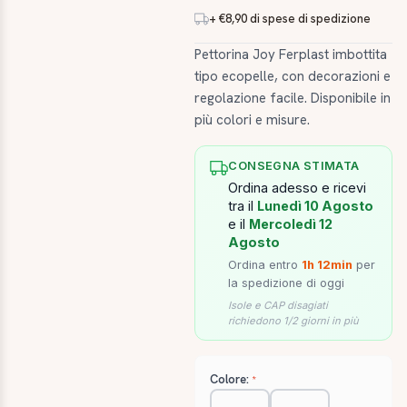
+ €8,90 di spese di spedizione
Pettorina Joy Ferplast imbottita
tipo ecopelle, con decorazioni e
regolazione facile. Disponibile in
più colori e misure.
CONSEGNA STIMATA
Ordina adesso e ricevi
tra il
Lunedì 10 Agosto
e il
Mercoledì 12
Agosto
Ordina entro
1h 12min
per
la spedizione di oggi
Isole e CAP disagiati
richiedono 1/2 giorni in più
Colore: