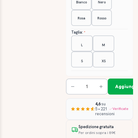
Bianco
Nero
Rosa
Rosso
Taglia:
L
M
S
XS
Aggiungi 
4,6
su
5 • 221
Verificate
recensioni
Spedizione gratuita
Per ordini sopra i 89€