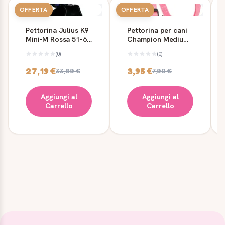
OFFERTA
OFFERTA
Pettorina Julius K9
Pettorina per cani
Mini-M Rossa 51-67
Champion Medium
cm
rosa Ferplast
(0)
(0)
27,19 €
3,95 €
33,99 €
7,90 €
Aggiungi al
Aggiungi al
Carrello
Carrello