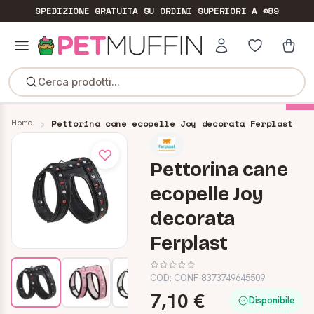
SPEDIZIONE GRATUITA
SU ORDINI SUPERIORI A €89
Cerca prodotti...
-70%
Home
Pettorina cane ecopelle Joy decorata Ferplast
Pettorina cane
ecopelle Joy
decorata
Ferplast
COD:
CONF-8373749645509
7,10 €
Disponibile