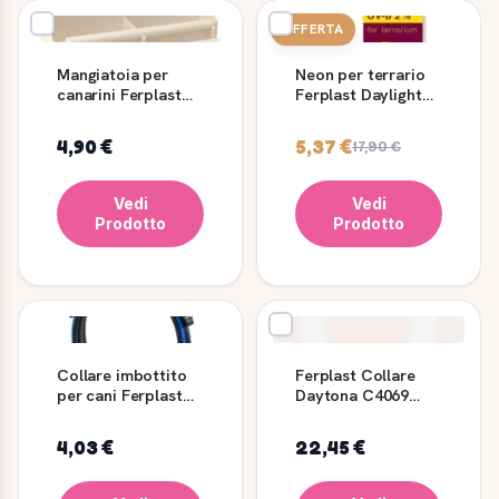
OFFERTA
Mangiatoia per
Neon per terrario
canarini Ferplast
Ferplast Daylight
FPI 4514 avorio
Lamp T8 30 W 60
cm
4,90 €
5,37 €
17,90 €
Vedi
Vedi
Prodotto
Prodotto
Collare imbottito
Ferplast Collare
per cani Ferplast
Daytona C4069
Ergocomfort Linear
Nero
4,03 €
22,45 €