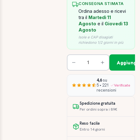
CONSEGNA STIMATA
Ordina adesso e ricevi
tra il
Martedì 11
Agosto
e il
Giovedì 13
Agosto
Isole e CAP disagiati
richiedono 1/2 giorni in più
Aggiungi 
4,6
su
5 • 221
Verificate
recensioni
Spedizione gratuita
Per ordini sopra i 89€
Reso facile
Entro 14 giorni