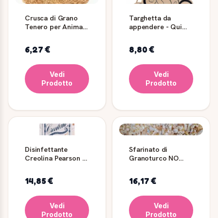
Crusca di Grano
Targhetta da
Tenero per Animali
appendere - Qui
5, 10 e 25 kg
comando io - Gatto
6,27 €
8,80 €
Vedi
Vedi
Prodotto
Prodotto
Disinfettante
Sfarinato di
Creolina Pearson 1
Granoturco NO
litro
OGM per Polli e
Galline
14,85 €
16,17 €
Vedi
Vedi
Prodotto
Prodotto