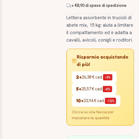
+ €8,90 di spese di spedizione
Lettiera assorbente in trucioli di
abete mix, 15 kg: aiuta a limitare
il compattamento ed è adatta a
cavalli, avicoli, conigli e roditori.
Risparmia acquistando
di più!
2+
26,38 €
cad.
-3%
5+
25,57 €
cad.
-6%
10+
23,94 €
cad.
-12%
Clicca su una fascia per
impostare la quantità