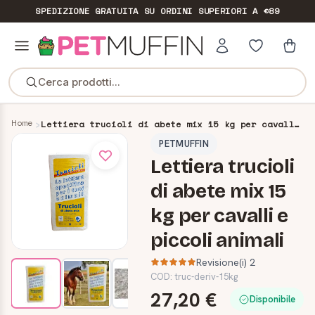
SPEDIZIONE GRATUITA
SU ORDINI SUPERIORI A €89
Cerca prodotti...
Home
Lettiera trucioli di abete mix 15 kg per cavalli e piccoli animali
PETMUFFIN
Lettiera trucioli
di abete mix 15
kg per cavalli e
piccoli animali
Revisione(i) 2
COD:
truc-deriv-15kg
27,20 €
Disponibile