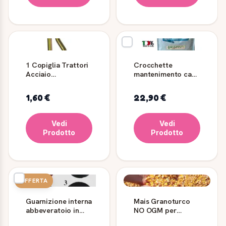
1 Copiglia Trattori
Crocchette
Acciaio
mantenimento cane
Tropicalizzato - ø
adulti Briganti 20
8 mm - Lung 150
kg
1,60 €
22,90 €
mm
Vedi
Vedi
Prodotto
Prodotto
OFFERTA
Guarnizione interna
Mais Granoturco
abbeveratoio in
NO OGM per
gomma n.3
Animali 10, 20 e 25