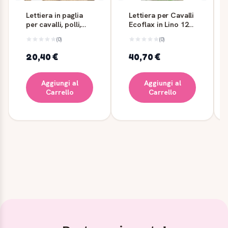
Lettiera in paglia
Lettiera per Cavalli
per cavalli, polli,
Ecoflax in Lino 120
galline e conigli
L - 20 kg
(0)
(0)
20,40 €
40,70 €
Aggiungi al
Aggiungi al
Carrello
Carrello