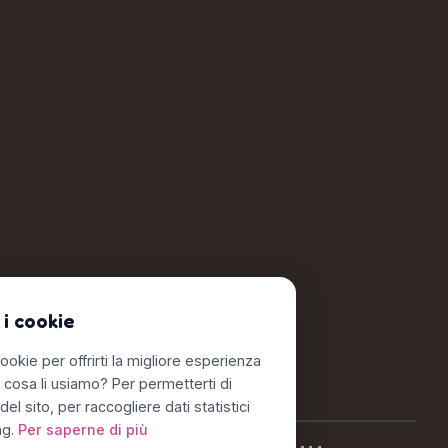
 i cookie
ookie per offrirti la migliore esperienza
r cosa li usiamo? Per permetterti di
del sito, per raccogliere dati statistici
ng.
Per saperne di più