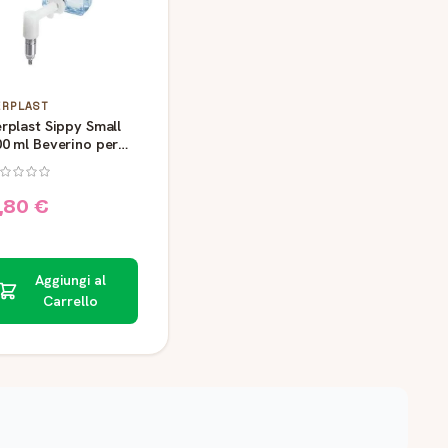
ERPLAST
rplast Sippy Small
0 ml Beverino per
ditori
,80 €
Aggiungi al
Carrello