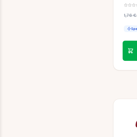
Abbev
1,76 €
Spe