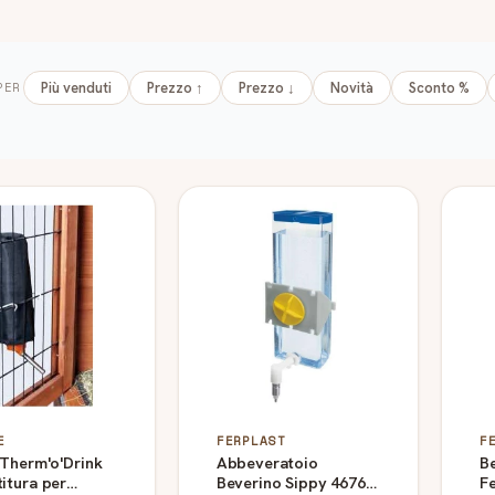
PER
Più venduti
Prezzo ↑
Prezzo ↓
Novità
Sconto %
ti
E
FERPLAST
F
 Therm'o'Drink
Abbeveratoio
Be
itura per
Beverino Sippy 4676
Fe