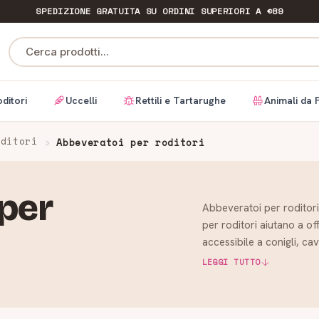
SPEDIZIONE GRATUITA
SU ORDINI SUPERIORI A €89
Cerca prodotti...
ditori
Uccelli
Rettili e Tartarughe
Animali da 
oditori
Abbeveratoi per roditori
per
Abbeveratoi per roditor
per roditori aiutano a of
accessibile a conigli, cav
cate…
LEGGI TUTTO