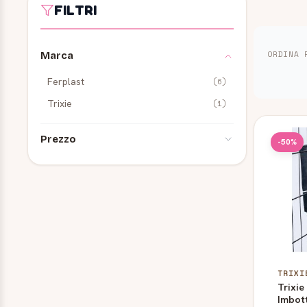
FILTRI
ORDINA 
Marca
Ferplast
(6)
Trixie
(1)
Prodot
Prezzo
-50%
0,00 €
-
0,99 €
(1)
4,00 €
-
4,99 €
(1)
5,00 €
-
5,99 €
(1)
6,00 €
-
6,99 €
(1)
TRIXI
Trixie
8,00 €
e oltre
(3)
Imbott