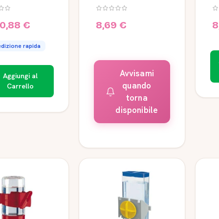
eratoio 250 ml
Large - 600 ml -
ml
Ferplast
d'
0,88 €
8,69 €
8
dizione rapida
Avvisami
Aggiungi al
quando
Carrello
torna
disponibile