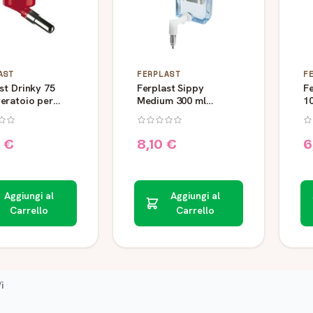
AST
FERPLAST
F
st Drinky 75
Ferplast Sippy
Fe
eratoio per
Medium 300 ml
10
ri
Abbeveratoio per
Ro
Roditori
 €
8,10 €
6
Aggiungi al
Aggiungi al
Carrello
Carrello
i