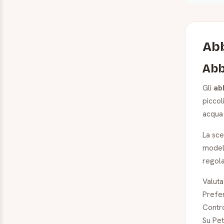
Abb
Abb
Gli
ab
piccol
acqua 
La sce
modell
regola
Valuta
Prefer
Contro
Su Pet