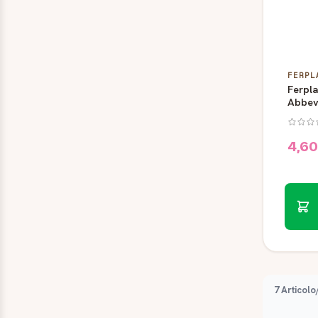
FERPL
Ferpla
Abbev
Rodito
4,60
7 Articolo/