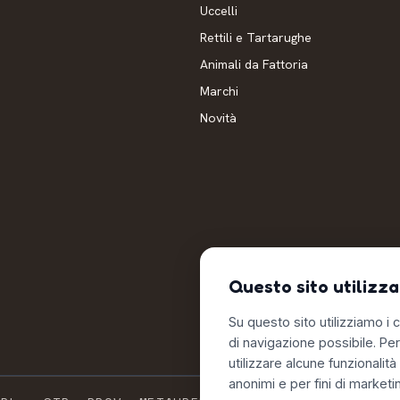
Uccelli
Rettili e Tartarughe
Animali da Fattoria
Marchi
Novità
Questo sito utilizza
Su questo sito utilizziamo i c
di navigazione possibile. Pe
utilizzare alcune funzionalità 
anonimi e per fini di marketi