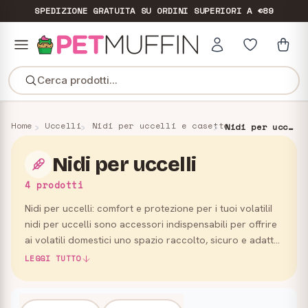
SPEDIZIONE GRATUITA
SU ORDINI SUPERIORI A €89
Cerca prodotti...
Home
Uccelli
Nidi per uccelli e casette
Nidi per uccelli
Nidi per uccelli
4 prodotti
Nidi per uccelli: comfort e protezione per i tuoi volatiliI
nidi per uccelli sono accessori indispensabili per offrire
ai volatili domestici uno spazio raccolto, sicuro e adatto
al riposo o alla cova. In questa categori…
LEGGI TUTTO