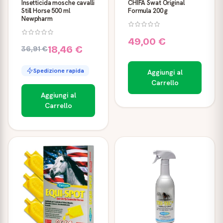
Insetticida mosche cavalli
CHIFA Swat Original
Still Horse 500 ml
Formula 200 g
Newpharm
49,00 €
18,46 €
36,91 €
Spedizione rapida
Aggiungi al
Carrello
Aggiungi al
Carrello