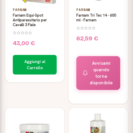
FARNAM
FARNAM
Farnam Equi-Spot
Farnam Tri Tec 14 - 600
Antiparassitario per
ml - Farnam
Cavalli 3 Fiale
62,59 €
43,00 €
Aggiungi al
Avvisami
Carrello
quando
torna
disponibile