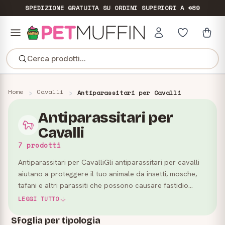
SPEDIZIONE GRATUITA
SU ORDINI SUPERIORI A €89
Cerca prodotti...
Home
Cavalli
Antiparassitari per Cavalli
Antiparassitari per
Cavalli
7 prodotti
Antiparassitari per CavalliGli antiparassitari per cavalli
aiutano a proteggere il tuo animale da insetti, mosche,
tafani e altri parassiti che possono causare fastidio
durante la vita in scuderia, al pascolo o in allen…
LEGGI TUTTO
Sfoglia per tipologia