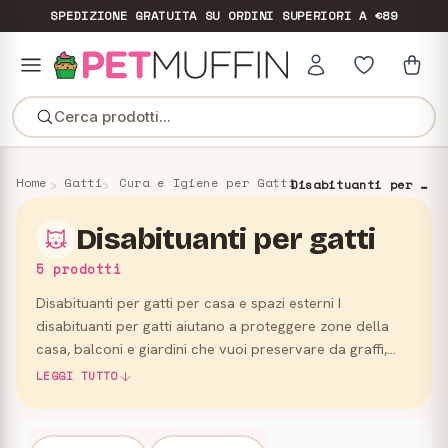
SPEDIZIONE GRATUITA
SU ORDINI SUPERIORI A €89
Cerca prodotti...
Home
Gatti
Cura e Igiene per Gatti
Disabituanti per gatti
Disabituanti per gatti
5 prodotti
Disabituanti per gatti per casa e spazi esterni I
disabituanti per gatti aiutano a proteggere zone della
casa, balconi e giardini che vuoi preservare da graffi,
marcature o accessi indesiderati, favorendo
LEGGI TUTTO
un’educazione …