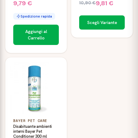
9,79 €
9,81 €
10,90 €
Spedizione rapida
Scegli Variante
Aggiungi al
Carrello
BAYER PET CARE
Disabituante ambienti
interni Bayer Pet
Conditioner 300 ml