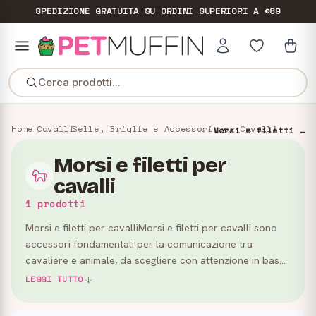
SPEDIZIONE GRATUITA
SU ORDINI SUPERIORI A €89
Cerca prodotti...
Home
Cavalli
Selle, Briglie e Accessori per Cavalli
Morsi e filetti per cavalli
Morsi e filetti per
cavalli
1 prodotti
Morsi e filetti per cavalliMorsi e filetti per cavalli sono
accessori fondamentali per la comunicazione tra
cavaliere e animale, da scegliere con attenzione in base
a esperienza, sensibilità del cavallo e tipo di attivi…
LEGGI TUTTO