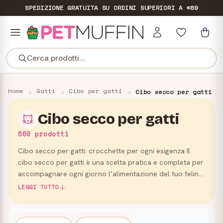
SPEDIZIONE GRATUITA
SU ORDINI SUPERIORI A €89
Cerca prodotti...
Home
Gatti
Cibo per gatti
Cibo secco per gatti
Cibo secco per gatti
660 prodotti
Cibo secco per gatti: crocchette per ogni esigenza Il
cibo secco per gatti è una scelta pratica e completa per
accompagnare ogni giorno l’alimentazione del tuo felino.
In questa categoria trovi crocchette e alimenti sec…
LEGGI TUTTO