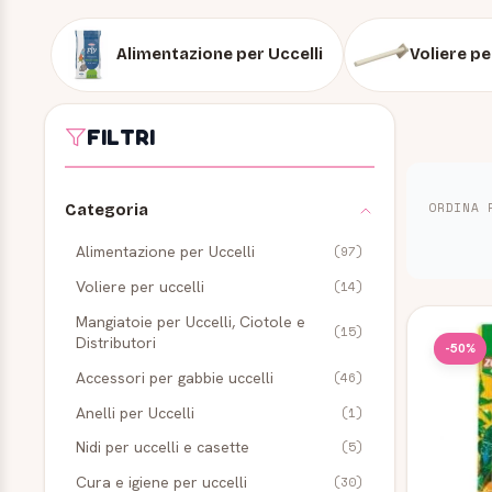
Alimentazione per Uccelli
Voliere pe
FILTRI
ORDINA 
Categoria
Alimentazione per Uccelli
(97)
Voliere per uccelli
(14)
Prodot
Mangiatoie per Uccelli, Ciotole e
(15)
Distributori
-50%
Accessori per gabbie uccelli
(46)
Anelli per Uccelli
(1)
Nidi per uccelli e casette
(5)
Cura e igiene per uccelli
(30)