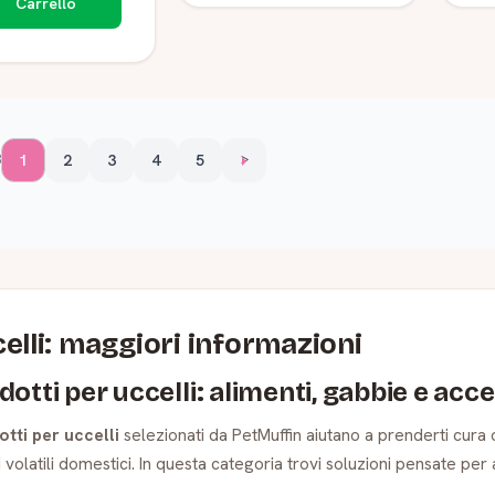
Carrello
3
1
2
3
4
5
>
elli: maggiori informazioni
dotti per uccelli: alimenti, gabbie e acc
otti per uccelli
selezionati da PetMuffin aiutano a prenderti cura og
i volatili domestici. In questa categoria trovi soluzioni pensate p