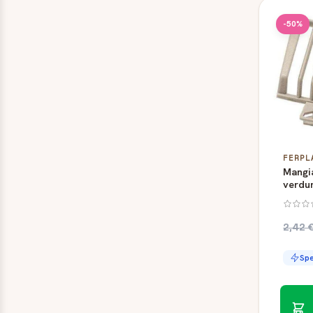
4,5 kg
(1)
-50%
400 gr
(1)
5 kg
(4)
600 gr
(1)
750 gr
(1)
850 gr
(2)
FERPL
Mangi
verdur
Ferpla
2,42 
Spe