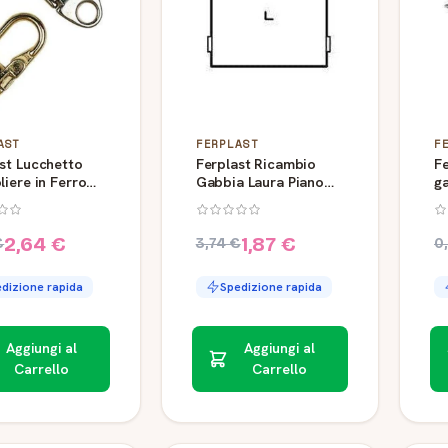
AST
FERPLAST
F
st Lucchetto
Ferplast Ricambio
Fe
liere in Ferro
Gabbia Laura Piano
g
12
Chiuso
a
2,64 €
1,87 €
€
3,74 €
0
dizione rapida
Spedizione rapida
Aggiungi al
Aggiungi al
Carrello
Carrello