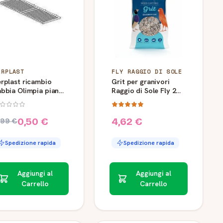
ERPLAST
FLY RAGGIO DI SOLE
rplast ricambio
Grit per granivori
abbia Olimpia piano
Raggio di Sole Fly 2
rancio
kg
0,50 €
4,62 €
,99 €
Spedizione rapida
Spedizione rapida
Aggiungi al
Aggiungi al
Carrello
Carrello