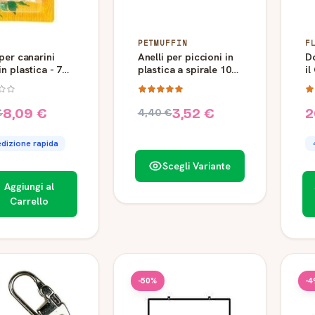
PETMUFFIN
F
 per canarini
Anelli per piccioni in
D
in plastica - 72
plastica a spirale 10
il
mm
M
8,09 €
3,52 €
2
€
4,40 €
dizione rapida
Scegli Variante
Aggiungi al
Carrello
-50%
-4