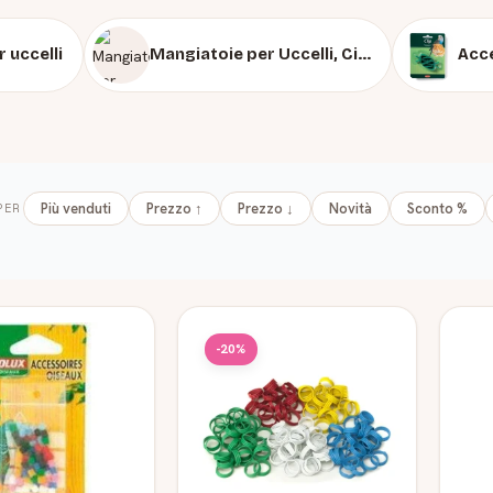
r uccelli
Mangiatoie per Uccelli, Ciotole e Distributori
PER
Più venduti
Prezzo ↑
Prezzo ↓
Novità
Sconto %
ti
-20%