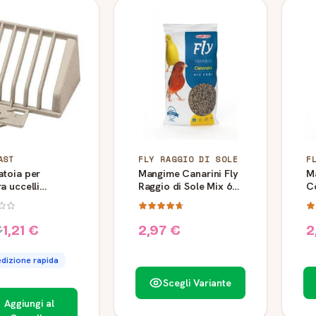
AST
FLY RAGGIO DI SOLE
F
atoia per
Mangime Canarini Fly
M
a uccelli
Raggio di Sole Mix 6
C
st FPI 4324
Semi
Ra
1,21 €
2,97 €
2
€
dizione rapida
Scegli Variante
Aggiungi al