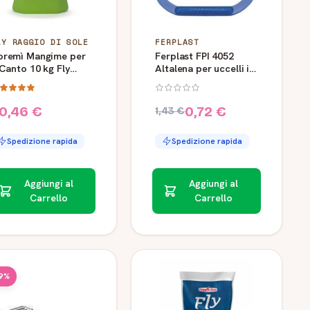
LY RAGGIO DI SOLE
FERPLAST
oremì Mangime per
Ferplast FPI 4052
 Canto 10 kg Fly
Altalena per uccelli in
elody
plastica
0,46 €
0,72 €
1,43 €
Spedizione rapida
Spedizione rapida
Aggiungi al
Aggiungi al
Carrello
Carrello
9%