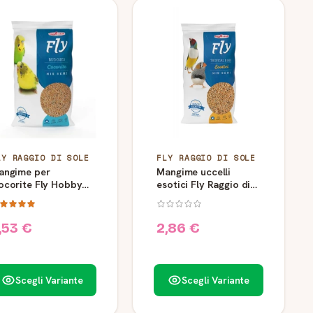
LY RAGGIO DI SOLE
FLY RAGGIO DI SOLE
angime per
Mangime uccelli
ocorite Fly Hobby
esotici Fly Raggio di
ggio di Sole
Sole Mix 5 Semi
,53 €
2,86 €
Scegli Variante
Scegli Variante