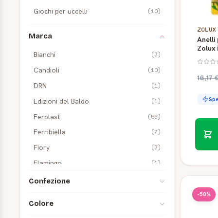
Giochi per uccelli
(10)
ZOLUX
Marca
Anelli
Zolux 
Bianchi
(3)
pz
Candioli
(10)
16,17 
DRN
(1)
Spe
Edizioni del Baldo
(1)
Ferplast
(56)
Ferribiella
(7)
Fiory
(3)
Flamingo
(1)
Fly Raggio di Sole
(29)
Confezione
Formenti
(8)
-50%
1 kg
(6)
Colore
Formevet
(3)
1,5 kg
(1)