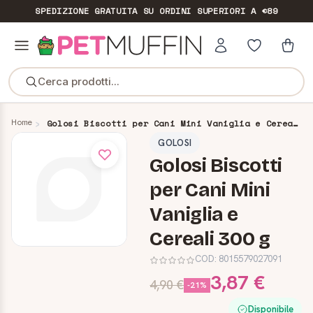
SPEDIZIONE GRATUITA
SU ORDINI SUPERIORI A €89
Cerca prodotti...
Home
Golosi Biscotti per Cani Mini Vaniglia e Cereali 300 g
GOLOSI
Golosi Biscotti
per Cani Mini
Vaniglia e
Cereali 300 g
COD:
8015579027091
3,87 €
4,90 €
-21%
Disponibile