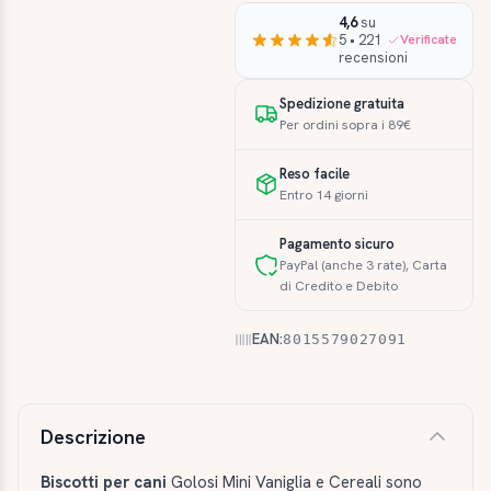
4,6
su
5 • 221
Verificate
recensioni
Spedizione gratuita
Per ordini sopra i 89€
Reso facile
Entro 14 giorni
Pagamento sicuro
PayPal (anche 3 rate), Carta
di Credito e Debito
EAN:
8015579027091
Descrizione e caratteristiche
Descrizione
Biscotti per cani
Golosi Mini Vaniglia e Cereali sono