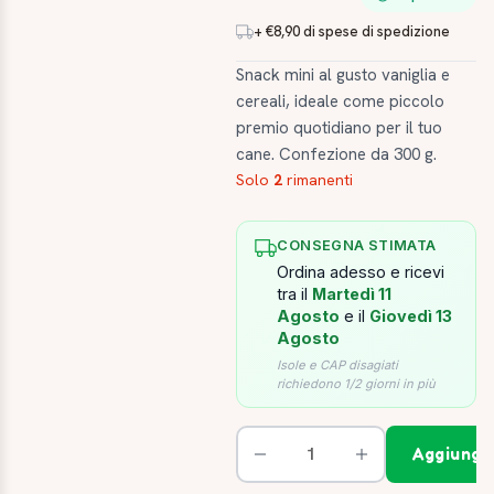
+ €8,90 di spese di spedizione
Snack mini al gusto vaniglia e
cereali, ideale come piccolo
premio quotidiano per il tuo
cane. Confezione da 300 g.
Solo
2
rimanenti
CONSEGNA STIMATA
Ordina adesso e ricevi
tra il
Martedì 11
Agosto
e il
Giovedì 13
Agosto
Isole e CAP disagiati
richiedono 1/2 giorni in più
Aggiungi 