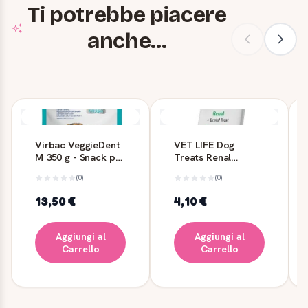
Ti potrebbe piacere
anche...
Virbac VeggieDent
VET LIFE Dog
M 350 g - Snack per
Treats Renal
cani
Med/Max 110 g -
(0)
(0)
Farmina
13,50 €
4,10 €
Aggiungi al
Aggiungi al
Carrello
Carrello