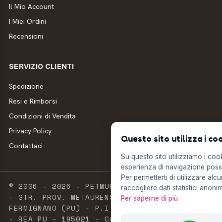
Il Mio Account
I Miei Ordini
Recensioni
SERVIZIO CLIENTI
Spedizione
Resi e Rimborsi
Condizioni di Vendita
Privacy Policy
Questo sito utilizza i co
Contattaci
Su questo sito utilizziamo i cooki
esperienza di navigazione possi
Per permetterti di utilizzare alcu
© 2006 - 2026 - PETMUFFIN - MILLSTORE SRL
raccogliere dati statistici anonim
- STR. PROV. METAURENSE, 20 - 61033
Per saperne di più
FERMIGNANO (PU) - P.I. E C.F. 02603420411
- REA PU – 195021 - CAPITALE SOCIALE 2.500