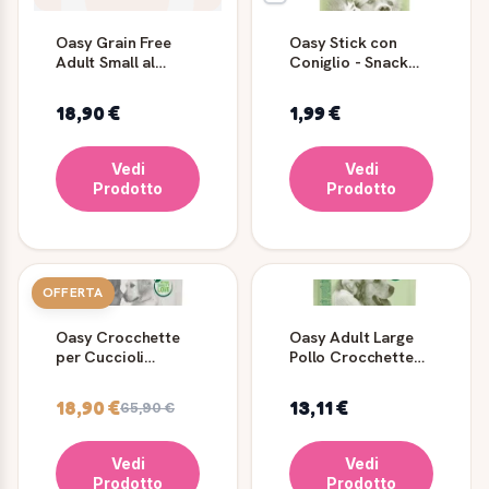
Oasy Grain Free
Oasy Stick con
Adult Small al
Coniglio - Snack
Maiale 2,5 kg
per cani
18,90 €
1,99 €
Vedi
Vedi
Prodotto
Prodotto
OFFERTA
Oasy Crocchette
Oasy Adult Large
per Cuccioli
Pollo Crocchette
all'Agnello
per Cani Grandi
Medium/Large
18,90 €
13,11 €
65,90 €
Vedi
Vedi
Prodotto
Prodotto