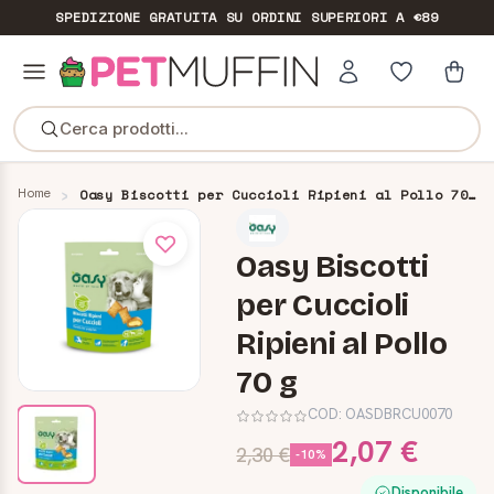
SPEDIZIONE GRATUITA
SU ORDINI SUPERIORI A €89
Cerca prodotti...
Home
Oasy Biscotti per Cuccioli Ripieni al Pollo 70 g
Oasy Biscotti
per Cuccioli
Ripieni al Pollo
70 g
COD:
OASDBRCU0070
2,07 €
2,30 €
-10%
Disponibile