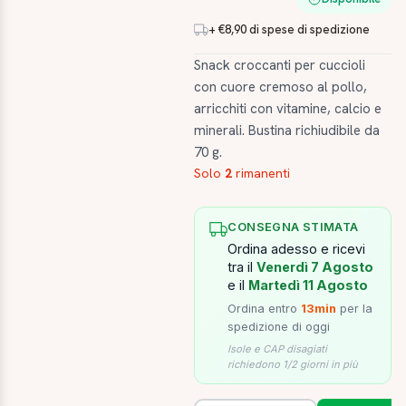
+ €8,90 di spese di spedizione
Snack croccanti per cuccioli
con cuore cremoso al pollo,
arricchiti con vitamine, calcio e
minerali. Bustina richiudibile da
70 g.
Solo
2
rimanenti
CONSEGNA STIMATA
Ordina adesso e ricevi
tra il
Venerdì 7 Agosto
e il
Martedì 11 Agosto
Ordina entro
13min
per la
spedizione di oggi
Isole e CAP disagiati
richiedono 1/2 giorni in più