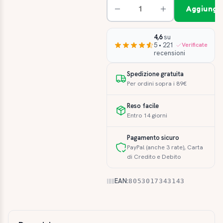
Aggiungi 
4,6
su
5 • 221
Verificate
recensioni
Spedizione gratuita
Per ordini sopra i 89€
Reso facile
Entro 14 giorni
Pagamento sicuro
PayPal (anche 3 rate), Carta
di Credito e Debito
EAN:
8053017343143
Descrizione e caratteristiche