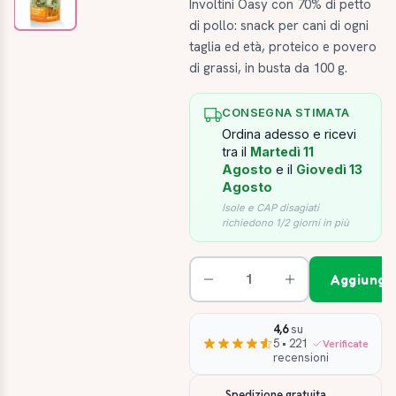
Involtini Oasy con 70% di petto
di pollo: snack per cani di ogni
taglia ed età, proteico e povero
di grassi, in busta da 100 g.
CONSEGNA STIMATA
Ordina adesso e ricevi
tra il
Martedì 11
Agosto
e il
Giovedì 13
Agosto
Isole e CAP disagiati
richiedono 1/2 giorni in più
Aggiungi 
4,6
su
5 • 221
Verificate
recensioni
Spedizione gratuita