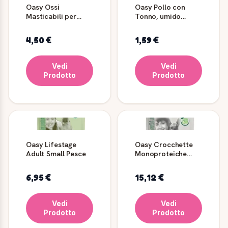
Oasy Ossi
Oasy Pollo con
Masticabili per
Tonno, umido
Cani con Manzo
naturale per cani
Medium 2 pz
150 g
4,50 €
1,59 €
Vedi
Vedi
Prodotto
Prodotto
Oasy Lifestage
Oasy Crocchette
Adult Small Pesce
Monoproteiche
Cane Salmone
Small/Mini Adult
6,95 €
15,12 €
Vedi
Vedi
Prodotto
Prodotto