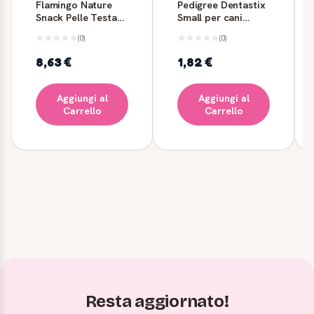
Flamingo Nature
Pedigree Dentastix
Snack Pelle Testa
Small per cani
400 g
piccoli - 7 pezzi
(0)
(0)
8,63 €
1,82 €
Aggiungi al
Aggiungi al
Carrello
Carrello
Resta aggiornato!