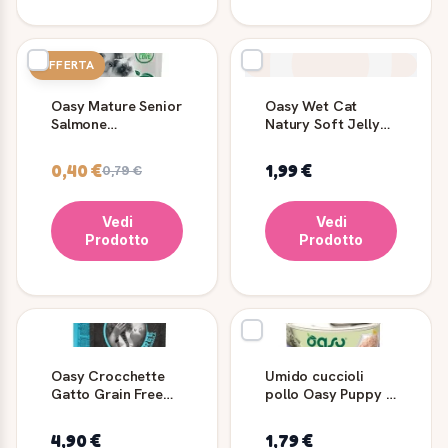
OFFERTA
Oasy Mature Senior
Oasy Wet Cat
Salmone
Natury Soft Jelly
Bocconcini in Salsa
Pollo Lattina 150 g
85 g
0,40 €
1,99 €
0,79 €
Vedi
Vedi
Prodotto
Prodotto
Oasy Crocchette
Umido cuccioli
Gatto Grain Free
pollo Oasy Puppy &
Adult Pesce 300 g
Junior 150 g
4,90 €
1,79 €