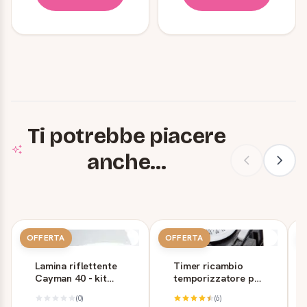
Ti potrebbe piacere
anche...
OFFERTA
OFFERTA
Lamina riflettente
Timer ricambio
Cayman 40 - kit
temporizzatore per
ricambio
luci - Acquari
(0)
(6)
Cayman e Dubai -