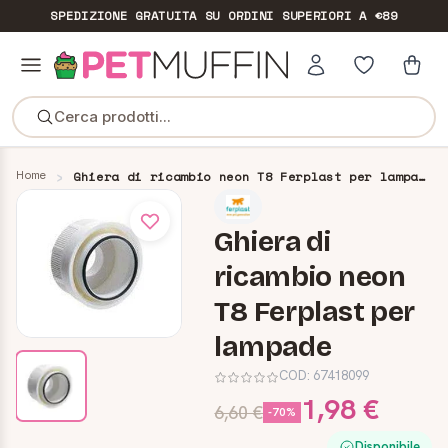
SPEDIZIONE GRATUITA
SU ORDINI SUPERIORI A €89
Cerca prodotti...
Home
Ghiera di ricambio neon T8 Ferplast per lampade
Ghiera di
ricambio neon
T8 Ferplast per
lampade
COD:
67418099
1,98 €
6,60 €
-70%
Disponibile