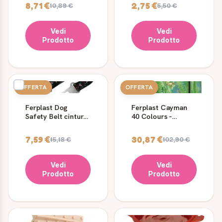
10 pz
Ferplast
8,71 €
2,75 €
10,89 €
5,50 €
Vedi
Vedi
Prodotto
Prodotto
OFFERTA
OFFERTA
Ferplast Dog
Ferplast Cayman
Safety Belt cintura
40 Colours -
di sicurezza per
Acquario da 21 Lt
cani
con coperchio,
7,59 €
30,87 €
15,18 €
102,90 €
filtro e luci
Vedi
Vedi
Prodotto
Prodotto