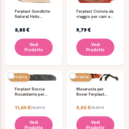
Ferplast Goodbite
Ferplast Ciotola da
Natural Helix
viaggio per cani e
Prosciutto Small -
gatti ripiegabile
Gioco Da Masticare
3,85 €
9,79 €
Per Cani Naturale
Vedi
Vedi
Prodotto
Prodotto
OFFERTA
OFFERTA
Ferplast Roccia
Museruola per
Riscaldante per
Boxer Ferplast
Terrario Hot Rock
Safe per muso
3 9 W
corto
11,64 €
9,90 €
38,80 €
19,80 €
Vedi
Vedi
Prodotto
Prodotto