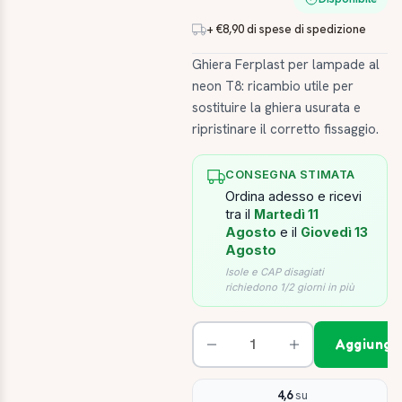
+ €8,90 di spese di spedizione
Ghiera Ferplast per lampade al
neon T8: ricambio utile per
sostituire la ghiera usurata e
ripristinare il corretto fissaggio.
CONSEGNA STIMATA
Ordina adesso e ricevi
tra il
Martedì 11
Agosto
e il
Giovedì 13
Agosto
Isole e CAP disagiati
richiedono 1/2 giorni in più
Aggiungi 
4,6
su