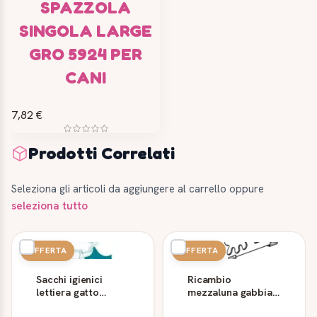
SPAZZOLA
SINGOLA LARGE
GRO 5924 PER
CANI
7,82 €
Prodotti Correlati
Seleziona gli articoli da aggiungere al carrello oppure
seleziona tutto
OFFERTA
OFFERTA
Sacchi igienici
Ricambio
lettiera gatto
mezzaluna gabbia
Ferplast Mika Dama
Casita 80 grigia