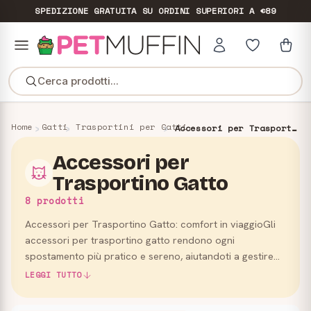
SPEDIZIONE GRATUITA
SU ORDINI SUPERIORI A €89
Cerca prodotti...
Home
Gatti
Trasportini per Gatti
Accessori per Trasportino Gatto
Accessori per
Trasportino Gatto
8 prodotti
Accessori per Trasportino Gatto: comfort in viaggioGli
accessori per trasportino gatto rendono ogni
spostamento più pratico e sereno, aiutandoti a gestire
comfort, igiene e piccole esigenze fuori casa.In questa
LEGGI TUTTO
categori…