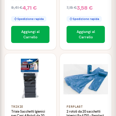
4,71 €
3,58 €
9,41 €
7,15 €
Spedizione rapida
Spedizione rapida
Aggiungi al
Aggiungi al
Carrello
Carrello
TRIXIE
FERPLAST
Trixie Sacchetti Igienici
2 rotoli da 20 sacchetti
per Cani 4 Rotoli da 20
Igienici Pa 6720 - Ferplast