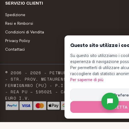
SERVIZIO CLIENTI
Spedizione
Resi e Rimborsi
Condizioni di Vendita
Privacy Policy
Questo sito utilizza i co
Contattaci
Su questo sito utilizziamo i cooki
esperienza di navigazione possi
Per permetterti di utilizzare alcu
© 2006 - 2026 - PETMUFFIN - MILLSTORE SRL
raccogliere dati statistici anonim
- STR. PROV. METAURENSE, 20 - 61033
Per saperne di più
FERMIGNANO (PU) - P.I. E C.F. 02603420411
- REA PU – 195021 - CAPITALE SOCIALE 2.500
Prefere
EURO I.V.
ACCETTA 