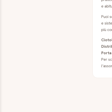
e abitu
Puoi s
e sist
più c
Cioto
Distri
Porta
Per sc
l’asso