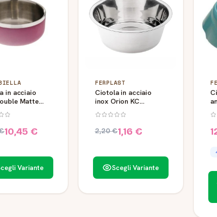
BIELLA
FERPLAST
F
a in acciaio
Ciotola in acciaio
Ci
Double Matte
inox Orion KC
an
iella
Ferplast
da
10,45 €
1,16 €
1
 €
2,20 €
cegli Variante
Scegli Variante