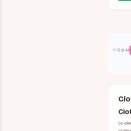
1-12 di 44
Cio
Cio
Le
cio
pratic