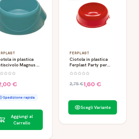
ERPLAST
FERPLAST
otola in plastica
Ciotola in plastica
tiscivolo Magnus 3
Ferplast Party per
 3 litri
cani e gatti
2,00 €
1,60 €
2,75 €
Spedizione rapida
Scegli Variante
Aggiungi al
Carrello