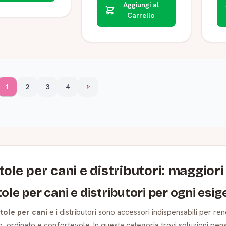
Aggiungi al
Carrello
1
2
3
4
>
tole per cani e distributori: maggior
tole per cani e distributori per ogni esi
tole per cani
e i distributori sono accessori indispensabili per r
o, ordinato e confortevole. In questa categoria trovi soluzioni pens