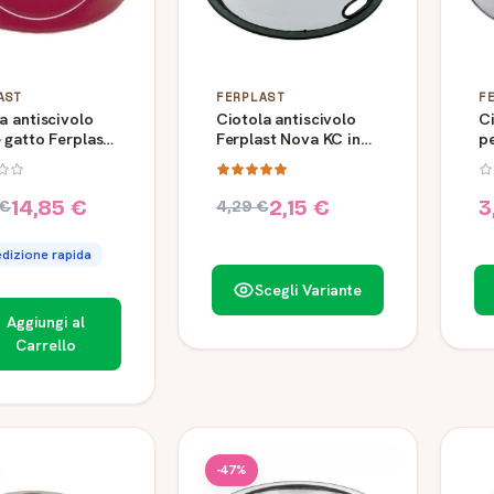
AST
FERPLAST
F
a antiscivolo
Ciotola antiscivolo
Ci
 gatto Ferplast
Ferplast Nova KC in
pe
s 5 L
acciaio inox
S
14,85 €
2,15 €
3
 €
4,29 €
dizione rapida
Scegli Variante
Aggiungi al
Carrello
-47%