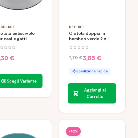
ERPLAST
RECORD
otola antiscivolo
Ciotola doppia in
r cani e gatti
bamboo verde 2 x 180
upernova Ferplast
ml
,30 €
3,85 €
7,70 €
Spedizione rapida
Scegli Variante
Aggiungi al
Carrello
-42%