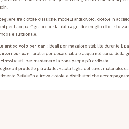
dini.
cegliere tra ciotole classiche, modelli antiscivolo, ciotole in accia
emi per l’acqua. Ogni proposta aiuta a gestire meglio cibo e bevan
omoda e funzionale.
le antiscivolo per cani
: ideali per maggiore stabilità durante il pa
butori per cani
: pratici per dosare cibo o acqua nel corso della g
 ciotole
: utili per mantenere la zona pappa più ordinata.
egliere il prodotto più adatto, valuta taglia del cane, materiale, cap
rtimento PetMuffin e trova ciotole e distributori che accompagnan