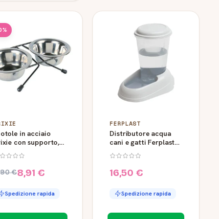
0%
RIXIE
FERPLAST
otole in acciaio
Distributore acqua
ixie con supporto, 2
cani e gatti Ferplast
0,45 L
Nadir 3 litri
8,91 €
16,50 €
,90 €
Spedizione rapida
Spedizione rapida