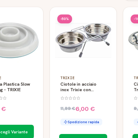
-50%
-1
E
TRIXIE
T
a Plastica Slow
Ciotole in acciaio
Ci
g - TRIXIE
inox Trixie con
Tr
supporto antirumore
x 
 €
6,00 €
11,99 €
9
Spedizione rapida
cegli Variante