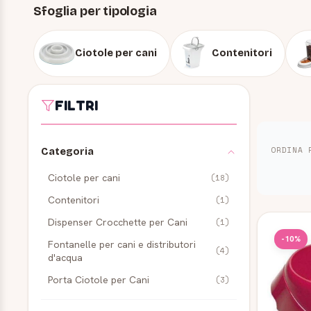
Sfoglia per tipologia
Ciotole per cani
Contenitori
FILTRI
ORDINA 
Categoria
Ciotole per cani
(18)
Contenitori
(1)
Prodot
Dispenser Crocchette per Cani
(1)
-10%
Fontanelle per cani e distributori
(4)
d'acqua
Porta Ciotole per Cani
(3)