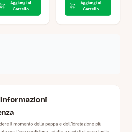
Aggiungi al
Aggiungi al
Carrello
Carrello
i informazioni
genza
endere il momento della pappa e dell’idratazione più
ate per l’uso quotidiano, adatte a cani di diverse taglie