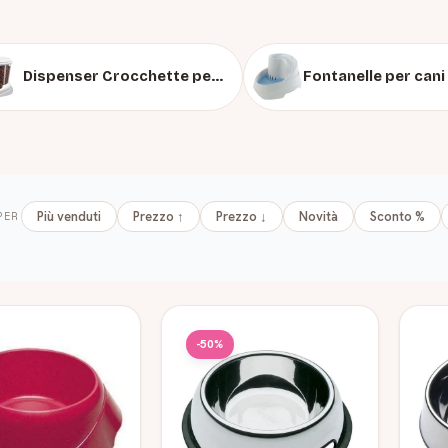
Dispenser Crocchette per Cani
PER
Più venduti
Prezzo ↑
Prezzo ↓
Novità
Sconto %
ti
-50%