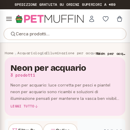
SPEDIZIONE GRATUITA
SU ORDINI SUPERIORI A €89
Cerca prodotti...
Home
Acquariologia
Illuminazione per acquario
Neon per acquario
Neon per acquario
3 prodotti
Neon per acquario: luce corretta per pesci e pianteI
neon per acquario sono ricambi e soluzioni di
illuminazione pensati per mantenere la vasca ben visibile
e valorizzare l’ambiente acquatico. In questa categoria
LEGGI TUTTO
trovi …