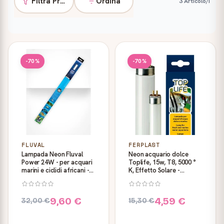
Filtra Prodotti
Ordina
3 Articolo/i
Prodotti
-70%
-70%
FLUVAL
FERPLAST
Lampada Neon Fluval
Neon acquario dolce
Power 24W - per acquari
Toplife, 15w, T8, 5000 °
marini e ciclidi africani -
K, Effetto Solare -
Askoll
Ferplast
9,60 €
4,59 €
32,00 €
15,30 €