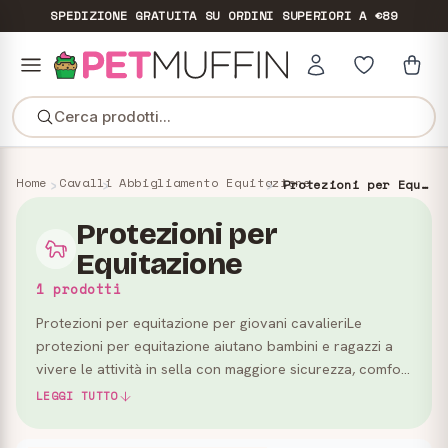
SPEDIZIONE GRATUITA
SU ORDINI SUPERIORI A €89
Cerca prodotti...
Home
Cavalli
Abbigliamento Equitazione
Protezioni per Equitazione
Protezioni per
Equitazione
1 prodotti
Protezioni per equitazione per giovani cavalieriLe
protezioni per equitazione aiutano bambini e ragazzi a
vivere le attività in sella con maggiore sicurezza, comfort
e libertà di movimento. In questa categoria trovi acc…
LEGGI TUTTO