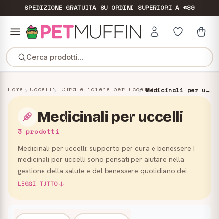
SPEDIZIONE GRATUITA
SU ORDINI SUPERIORI A €89
Cerca prodotti...
Home
Uccelli
Cura e igiene per uccelli
Medicinali per uccelli
Medicinali per uccelli
3 prodotti
Medicinali per uccelli: supporto per cura e benessere I
medicinali per uccelli sono pensati per aiutare nella
gestione della salute e del benessere quotidiano dei
volatili domestici, sempre seguendo le indicazioni del v…
LEGGI TUTTO