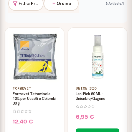
Filtra Prodotti
Ordina
3 Articolo/i
Prodotti
FORMEVET
UNION BIO
Formevet Tetramisole
Leni Pick 50 ML -
10% per Uccelli e Colombi
Unionbio/Gagene
30 g
6,95 €
12,40 €