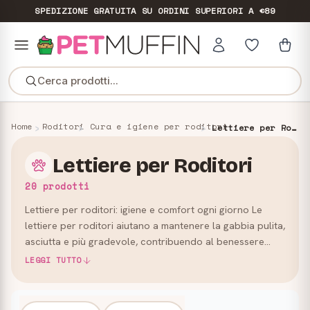
SPEDIZIONE GRATUITA
SU ORDINI SUPERIORI A €89
Cerca prodotti...
Home
Roditori
Cura e igiene per roditori
Lettiere per Roditori
Lettiere per Roditori
20 prodotti
Lettiere per roditori: igiene e comfort ogni giorno Le
lettiere per roditori aiutano a mantenere la gabbia pulita,
asciutta e più gradevole, contribuendo al benessere
quotidiano di conigli, criceti, cavie e altri piccol…
LEGGI TUTTO