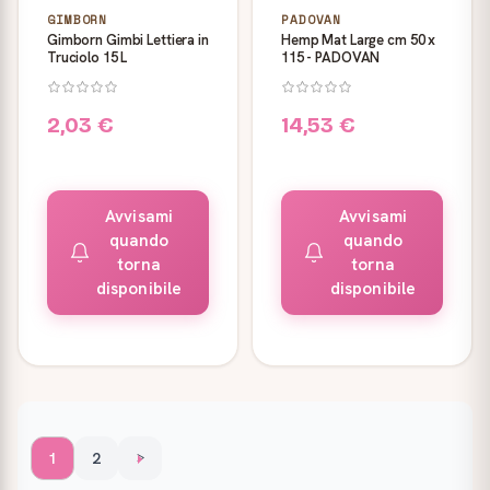
GIMBORN
PADOVAN
Gimborn Gimbi Lettiera in
Hemp Mat Large cm 50 x
Truciolo 15 L
115 - PADOVAN
2,03 €
14,53 €
Avvisami
Avvisami
quando
quando
torna
torna
disponibile
disponibile
1
2
>