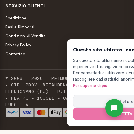
SERVIZIO CLIENTI
Spedizione
Resi e Rimborsi
Condizioni di Vendita
Privacy Policy
Questo sito utilizza i co
Contattaci
Su questo sito utilizziamo i cooki
esperienza di navigazione possi
Per permetterti di utilizzare alcu
© 2006 - 2026 - PETMUFFIN - MILLSTORE SRL
raccogliere dati statistici anonim
- STR. PROV. METAURENSE, 20 - 61033
Per saperne di più
FERMIGNANO (PU) - P.I. E C.F. 02603420411
- REA PU – 195021 - CAPITALE SOCIALE 2.500
Prefere
EURO I.V.
ACCETTA 