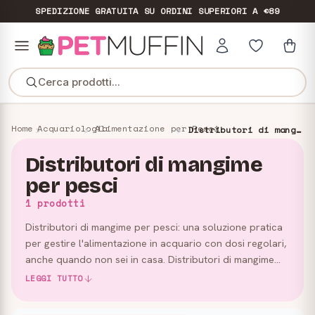
SPEDIZIONE GRATUITA
SU ORDINI SUPERIORI A €89
Cerca prodotti...
Home
Acquariologia
Alimentazione per Pesci
Distributori di mangime per pesci
Distributori di mangime
per pesci
1 prodotti
Distributori di mangime per pesci: una soluzione pratica
per gestire l'alimentazione in acquario con dosi regolari,
anche quando non sei in casa. Distributori di mangime
per pesci per l'acquario In questa categoria trov…
LEGGI TUTTO