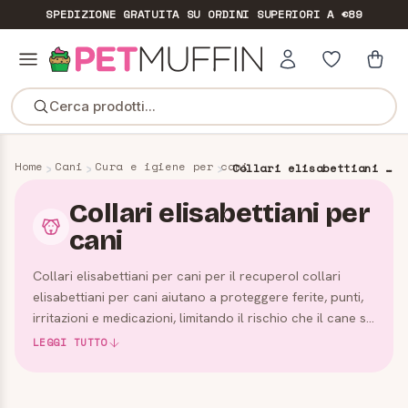
SPEDIZIONE GRATUITA
SU ORDINI SUPERIORI A €89
Cerca prodotti...
Home
Cani
Cura e igiene per cani
Collari elisabettiani per cani
Collari elisabettiani per
cani
Collari elisabettiani per cani per il recuperoI collari
elisabettiani per cani aiutano a proteggere ferite, punti,
irritazioni e medicazioni, limitando il rischio che il cane si
lecchi o si mordicchi durante la guarigio…
LEGGI TUTTO