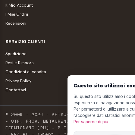
Il Mio Account
I Miei Ordini
Recensioni
SERVIZIO CLIENTI
Spedizione
Resi e Rimborsi
Condizioni di Vendita
Privacy Policy
Questo sito utilizza i co
Contattaci
Su questo sito utilizziamo i cooki
esperienza di navigazione possi
Per permetterti di utilizzare alcu
© 2006 - 2026 - PETMUFFIN - MILLSTORE SRL
raccogliere dati statistici anonim
- STR. PROV. METAURENSE, 20 - 61033
Per saperne di più
FERMIGNANO (PU) - P.I. E C.F. 02603420411
- REA PU – 195021 - CAPITALE SOCIALE 2.500