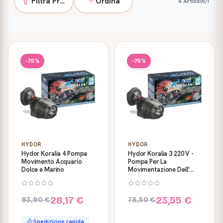
Filtra Prodotti
Ordina
4 Articolo/i
Prodotti
-70%
-70%
HYDOR
HYDOR
Hydor Koralia 4 Pompa
Hydor Koralia 3 220 V -
Movimento Acquario
Pompa Per La
Dolce e Marino
Movimentazione Dell'
Acqua Dolce E Marina
28,17 €
23,55 €
93,90 €
78,50 €
Spedizione rapida