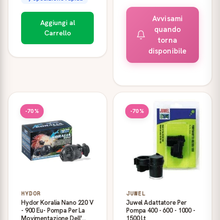
Avvisami
Aggiungi al
quando
Carrello
torna
disponibile
-70%
-70%
HYDOR
JUWEL
Hydor Koralia Nano 220 V
Juwel Adattatore Per
- 900 Eu- Pompa Per La
Pompa 400 - 600 - 1000 -
Movimentazione Dell'
1500 Lt