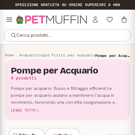
SPEDIZIONE GRATUITA
SU ORDINI SUPERIORI A €89
Cerca prodotti...
Home
Acquariologia
Filtri per acquario
Pompe per Acquario
Pompe per Acquario
4 prodotti
Pompe per acquario: flusso e filtraggio efficienti Le
pompe per acquario aiutano a mantenere l’acqua in
movimento, favorendo una corretta ossigenazione e
supportando il lavoro del sistema di filtraggio. Sono
LEGGI TUTTO
accessori e…