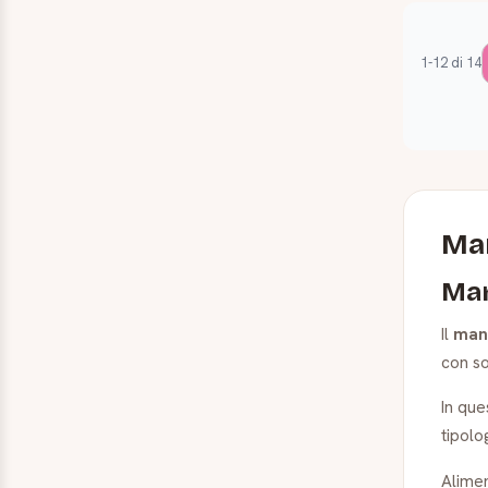
1-12 di 14
Man
Man
Il
man
con so
In que
tipolo
Aliment