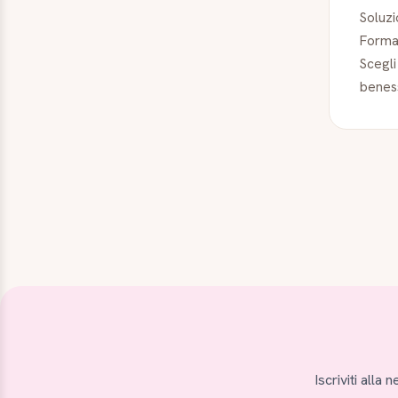
Soluz
Format
Scegli
beness
Iscriviti alla