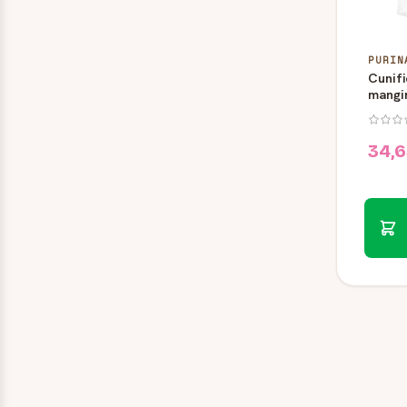
Cunif
mangim
Purina
34,6