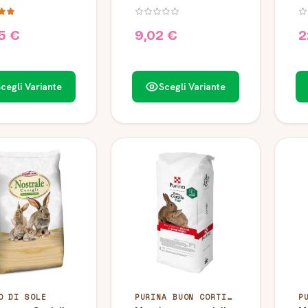
ietti Raggio di
Mariani
Sa
5 €
9,02 €
2
cegli Variante
Scegli Variante
O DI SOLE
PURINA BUON CORTILE