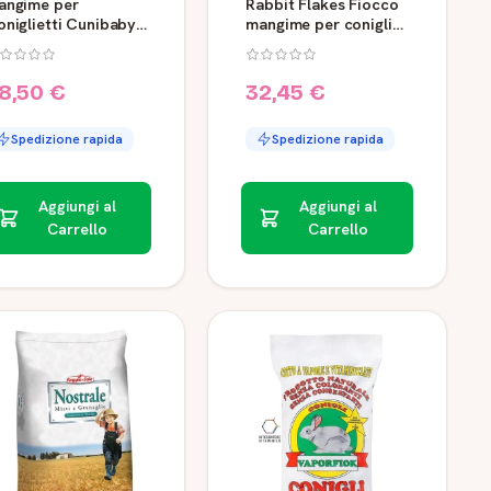
angime per
Rabbit Flakes Fiocco
niglietti Cunibaby
mangime per conigli
ee 25 kg Purina
22 kg Raggio di Sole
8,50 €
32,45 €
Spedizione rapida
Spedizione rapida
Aggiungi al
Aggiungi al
Carrello
Carrello