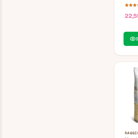
Conigl
Sole
22,5
S
RAGGI