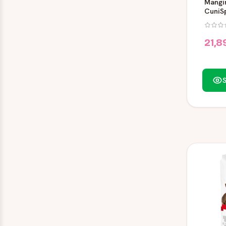
Mangi
CuniSp
Raggio
21,8
S