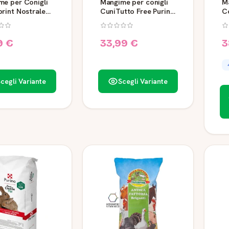
me per Conigli
Mangime per conigli
M
rint Nostrale
CuniTutto Free Purina
Co
 di Sole 10 kg
Buon Cortile
Fr
9 €
33,99 €
3
cegli Variante
Scegli Variante