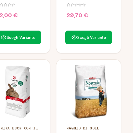
fe Raggio di Sole
Superpremium 15 kg
2,00 €
29,70 €
Scegli Variante
Scegli Variante
PURINA BUON CORTILE
RAGGIO DI SOLE