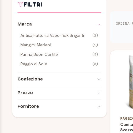
FILTRI
ORDINA 
Marca
Antica Fattoria Vaporfiok Briganti
(2)
Mangimi Mariani
(1)
Prodot
Purina Buon Cortile
(3)
Raggio di Sole
(8)
Confezione
10 kg
(3)
Prezzo
15 kg
(2)
0,00 €
-
9,99 €
(1)
Fornitore
22 kg
(2)
CARGILL
(11)
25 kg
RAGGI
(1)
20,00 €
-
29,99 €
(8)
Cunil
6 kg
(1)
Svezz
30,00 €
e oltre
(5)