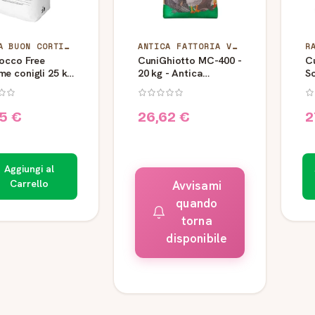
PURINA BUON CORTILE
ANTICA FATTORIA VAPORFIOK BRIGANTI
R
iocco Free
CuniGhiotto MC-400 -
C
e conigli 25 kg
20 kg - Antica
S
 Buon Cortile
Fattoria Vaporfiokv
pe
5 €
26,62 €
2
Aggiungi al
Carrello
Avvisami
quando
torna
disponibile