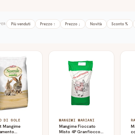
PER
Più venduti
Prezzo ↑
Prezzo ↓
Novità
Sconto %
ti
O DI SOLE
MANGIMI MARIANI
R
at Mangime
Mangime Fioccato
M
amento
Misto 4P Granfiocco
co