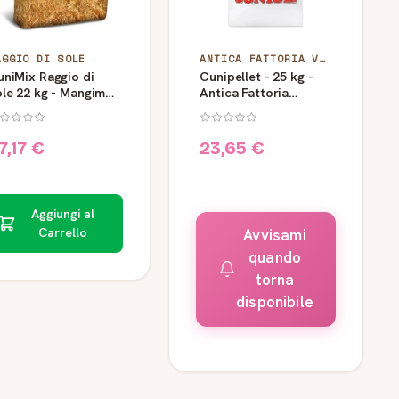
AGGIO DI SOLE
ANTICA FATTORIA VAPORFIOK BRIGANTI
uniMix Raggio di
Cunipellet - 25 kg -
ole 22 kg - Mangime
Antica Fattoria
r conigli
Vaporfiokv
7,17 €
23,65 €
Aggiungi al
Carrello
Avvisami
quando
torna
disponibile