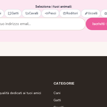
Seleziona i tuoi animali:
i
Gatti
Cavalli
Pesci
Roditori
Uccelli
Iscriviti
CATEGORIE
ualità dedicati ai tuoi amici
Cani
Gatti