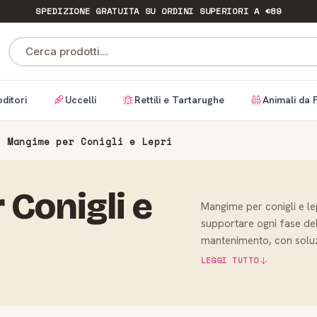
SPEDIZIONE GRATUITA
SU ORDINI SUPERIORI A €89
Cerca prodotti...
ditori
Uccelli
Rettili e Tartarughe
Animali da 
Mangime per Conigli e Lepri
Conigli e
Mangime per conigli e lep
supportare ogni fase del
mantenimento, con soluz
piccoli. In que…
LEGGI TUTTO