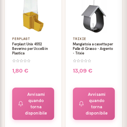
FERPLAST
TRIXIE
Ferplast Unix 4552
Mangiatoia a casetta per
Beverino per Uccelli in
Palle di Grasso - Argento
Plastica
- Trixie
1,80 €
13,09 €
Avvisami
Avvisami
quando
quando
torna
torna
disponibile
disponibile