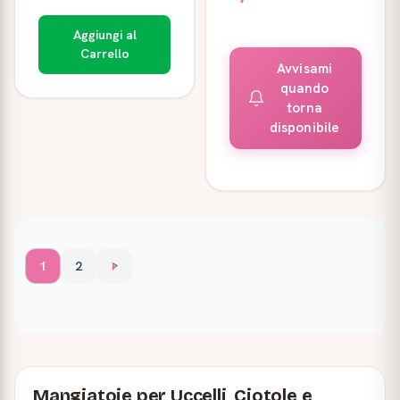
Aggiungi al
Carrello
Avvisami
quando
torna
disponibile
1
2
>
Mangiatoie per Uccelli, Ciotole e