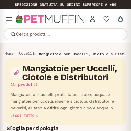
SPEDIZIONE GRATUITA
SU ORDINI SUPERIORI A €89
Cerca prodotti...
Home
Uccelli
Mangiatoie per Uccelli, Ciotole e Distributori
Mangiatoie per Uccelli,
Ciotole e Distributori
15 prodotti
Mangiatoie per uccelli: praticità per cibo e acquaLe
mangiatoie per uccelli, insieme a ciotole, distributori e
beverini, aiutano a offrire ogni giorno cibo e acqua in
modo ordinato, sicuro e adatto alle esigenze dei tuo…
LEGGI TUTTO
Sfoglia per tipologia