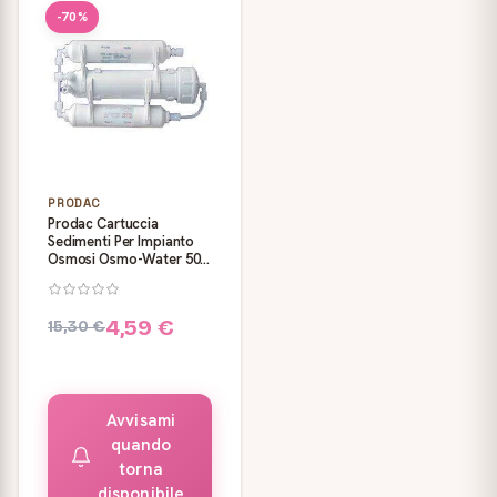
-70%
PRODAC
Prodac Cartuccia
Sedimenti Per Impianto
Osmosi Osmo-Water 50-
75 Galloni
4,59 €
15,30 €
Avvisami
quando
torna
disponibile