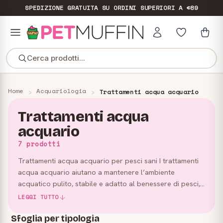
SPEDIZIONE GRATUITA
SU ORDINI SUPERIORI A €89
Cerca prodotti...
Home
Acquariologia
Trattamenti acqua acquario
Trattamenti acqua
acquario
7 prodotti
Trattamenti acqua acquario per pesci sani I trattamenti
acqua acquario aiutano a mantenere l’ambiente
acquatico pulito, stabile e adatto al benessere di pesci,
piante e invertebrati. In questa categoria trovi soluzioni
LEGGI TUTTO
…
Sfoglia per tipologia