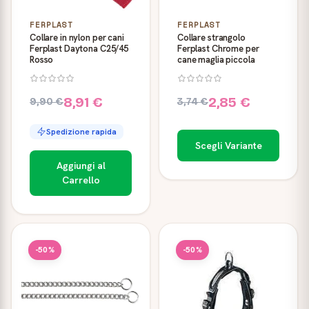
FERPLAST
FERPLAST
Collare in nylon per cani
Collare strangolo
Ferplast Daytona C25/45
Ferplast Chrome per
Rosso
cane maglia piccola
8,91 €
2,85 €
9,90 €
3,74 €
Spedizione rapida
Scegli Variante
Aggiungi al
Carrello
-50%
-50%