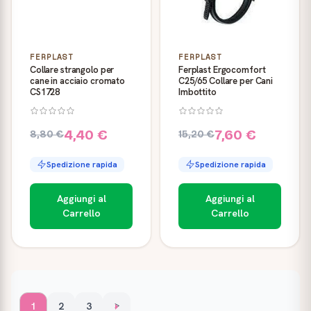
FERPLAST
FERPLAST
Collare strangolo per
Ferplast Ergocomfort
cane in acciaio cromato
C25/65 Collare per Cani
CS1728
Imbottito
4,40 €
7,60 €
8,80 €
15,20 €
Spedizione rapida
Spedizione rapida
Aggiungi al
Aggiungi al
Carrello
Carrello
1
2
3
>