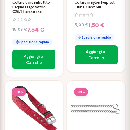
Collare cane imbottito
Collare in nylon Ferplast
Ferplast Ergotattoo
Club C10/25 blu
C25/65 arancione
1,50 €
3,00 €
7,54 €
15,07 €
Spedizione rapida
Spedizione rapida
Aggiungi al
Aggiungi al
Carrello
Carrello
-10%
-24%