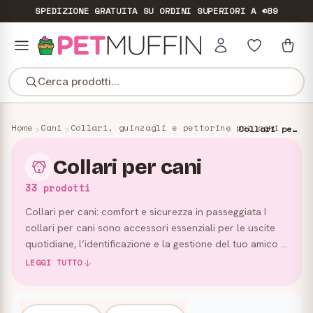
SPEDIZIONE GRATUITA
SU ORDINI SUPERIORI A €89
Cerca prodotti...
Home
Cani
Collari, guinzagli e pettorine per cani
Collari per cani
Collari per cani
33 prodotti
Collari per cani: comfort e sicurezza in passeggiata I
collari per cani sono accessori essenziali per le uscite
quotidiane, l’identificazione e la gestione del tuo amico a
quattro zampe. In questa categoria trovi modell…
LEGGI TUTTO