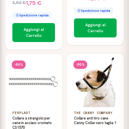
1,75 €
3,50 €
Spedizione rapida
Spedizione rapida
Aggiungi al
Aggiungi al
Carrello
Carrello
-50%
-50%
FERPLAST
THE CANNY COMPANY
Collare a strangolo per
Collare anti tiro cane
cane in acciaio cromato
Canny Collar nero taglia 1
CS1570