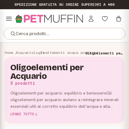
SPEDIZIONE GRATUITA
SU ORDINI SUPERIORI A €89
Cerca prodotti...
Home
Acquariologia
Trattamenti acqua acquario
Oligoelementi per Acquario
Oligoelementi per
Acquario
3 prodotti
Oligoelementi per acquario: equilibrio e benessereGli
oligoelementi per acquario aiutano a reintegrare minerali
essenziali utili al corretto equilibrio dell’acqua e alla
vitalità dell’ecosistema acquatico. Sono trattame…
LEGGI TUTTO