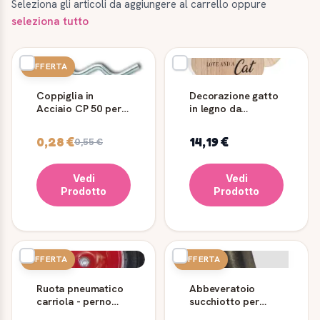
Seleziona gli articoli da aggiungere al carrello oppure
seleziona tutto
OFFERTA
Coppiglia in
Decorazione gatto
Acciaio CP 50 per
in legno da
Albero
appoggio con
scritta
0,28 €
14,19 €
0,55 €
Vedi
Vedi
Prodotto
Prodotto
OFFERTA
OFFERTA
Ruota pneumatico
Abbeveratoio
carriola - perno
succhiotto per
lungo
suini 1/2" con filtro