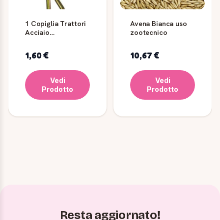
1 Copiglia Trattori
Avena Bianca uso
Acciaio
zootecnico
Tropicalizzato - ø
8 mm - Lung 150
1,60 €
10,67 €
mm
Vedi
Vedi
Prodotto
Prodotto
Resta aggiornato!