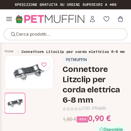
SPEDIZIONE GRATUITA
SU ORDINI SUPERIORI A €89
Cerca prodotti...
Home
Connettore Litzclip per corda elettrica 6-8 mm
PETMUFFIN
Connettore
Litzclip per
corda elettrica
6-8 mm
COD:
3704650
0,90 €
1,80 €
-50%
Disponibile