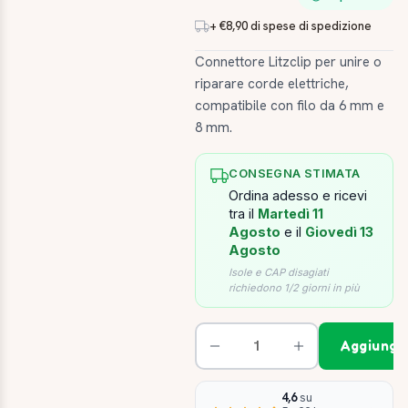
+ €8,90 di spese di spedizione
Connettore Litzclip per unire o
riparare corde elettriche,
compatibile con filo da 6 mm e
8 mm.
CONSEGNA STIMATA
Ordina adesso e ricevi
tra il
Martedì 11
Agosto
e il
Giovedì 13
Agosto
Isole e CAP disagiati
richiedono 1/2 giorni in più
Aggiungi 
4,6
su