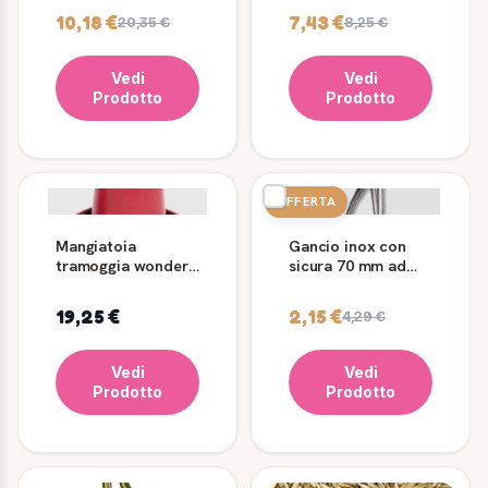
inox
10,18 €
7,43 €
20,35 €
8,25 €
Vedi
Vedi
Prodotto
Prodotto
OFFERTA
Mangiatoia
Gancio inox con
tramoggia wonder
sicura 70 mm ad
con coperchio -
occhio A.8250
18kg
19,25 €
2,15 €
4,29 €
Vedi
Vedi
Prodotto
Prodotto