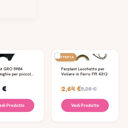
OFFERTA
st GRO 5984
Ferplast Lucchetto per
nghie per piccoli
Voliere in Ferro FPI 4312
i
 €
2,64 €
5,28 €
edi Prodotto
Vedi Prodotto