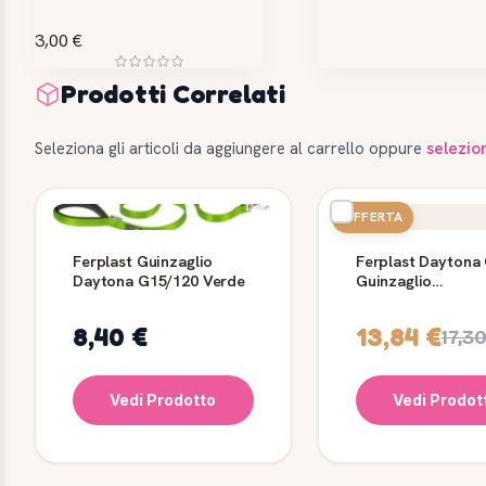
3,00 €
Prodotti Correlati
Seleziona gli articoli da aggiungere al carrello oppure
selezio
OFFERTA
Ferplast Guinzaglio
Ferplast Daytona
Daytona G15/120 Verde
Guinzaglio
Addestramento C
mm x 2 m
8,40 €
13,84 €
17,3
Vedi Prodotto
Vedi Prodot