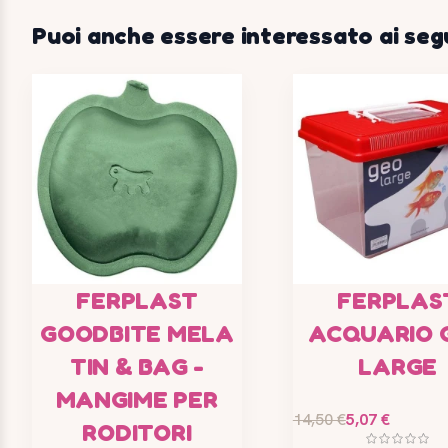
Puoi anche essere interessato ai seg
FERPLAST
FERPLAS
GOODBITE MELA
ACQUARIO 
TIN & BAG -
LARGE
MANGIME PER
14,50 €
5,07 €
RODITORI