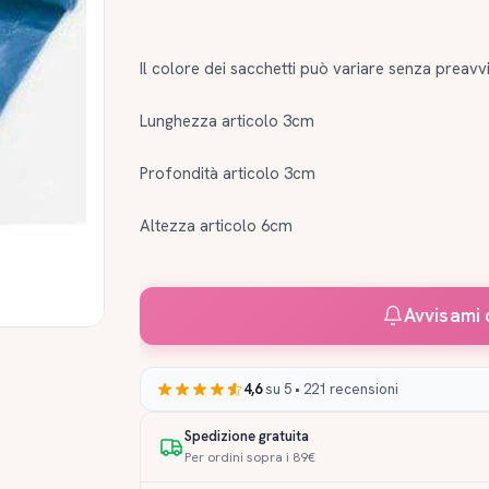
Il colore dei sacchetti può variare senza preavv
Lunghezza articolo 3cm
Profondità articolo 3cm
Altezza articolo 6cm
Avvisami 
4,6
su 5 • 221 recensioni
Spedizione gratuita
Per ordini sopra i 89€