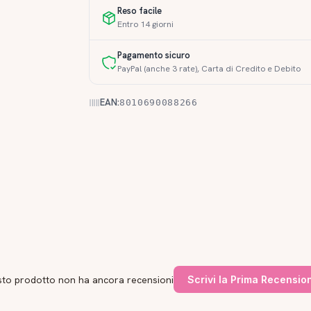
Reso facile
Entro 14 giorni
Pagamento sicuro
PayPal (anche 3 rate), Carta di Credito e Debito
EAN:
8010690088266
to prodotto non ha ancora recensioni
Scrivi la Prima Recensio