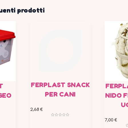
uenti prodotti
FERPLAST SNACK
T
FERPL
PER CANI
GEO
NIDO F
U
2,68 €
7,00 €