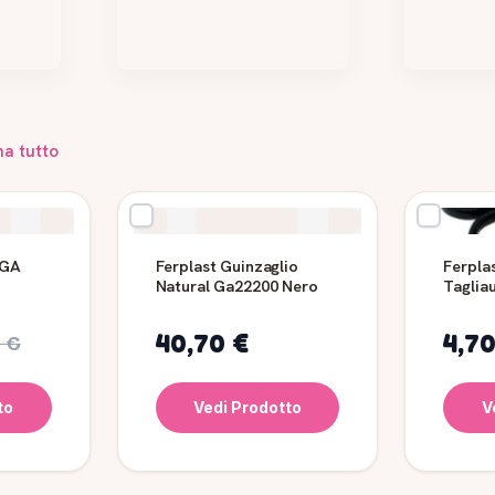
na tutto
 GA
Ferplast Guinzaglio
Ferpla
Natural Ga22200 Nero
Tagliau
ane 15
animal
40,70 €
4,70
0 €
to
Vedi Prodotto
V