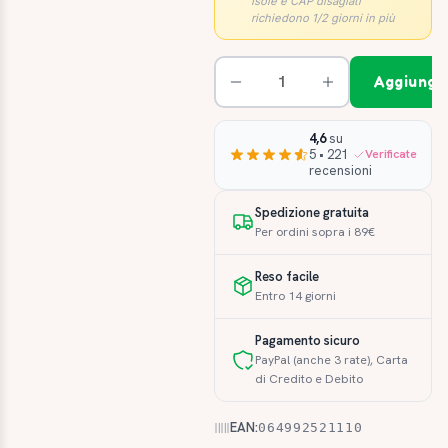
Isole e CAP disagiati
richiedono 1/2 giorni in più
Aggiungi 
4,6
su
5 • 221
Verificate
recensioni
Spedizione gratuita
Per ordini sopra i 89€
Reso facile
Entro 14 giorni
Pagamento sicuro
PayPal (anche 3 rate), Carta
di Credito e Debito
EAN:
064992521110