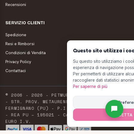
Recensioni
SERVIZIO CLIENTI
Spedizione
Resi e Rimborsi
Questo sito utilizza i co
Condizioni di Vendita
Privacy Policy
Su questo sito utilizziamo i cooki
esperienza di navigazione possi
Contattaci
Per permetterti di utilizzare alcu
raccogliere dati statistici anonim
Per saperne di più
© 2006 - 2026 - PETMUFFIN - MILLSTORE SRL
- STR. PROV. METAURENSE, 20 - 61033
Prefere
FERMIGNANO (PU) - P.I. E C.F. 02603420411
- REA PU – 195021 - CAPITALE SOCIALE 2.500
ACCETTA 
EURO I.V.