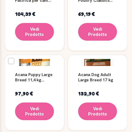
Pacifica per cani
Poultry Classics
adulti senza cereali
per cani adulti 11,4
11,4 kg
kg
104,39 €
69,19 €
Vedi
Vedi
Prodotto
Prodotto
Acana Puppy Large
Acana Dog Adult
Breed 11,4 kg
Large Breed 17 kg
Crocchette
Cuccioli
97,90 €
132,90 €
Vedi
Vedi
Prodotto
Prodotto