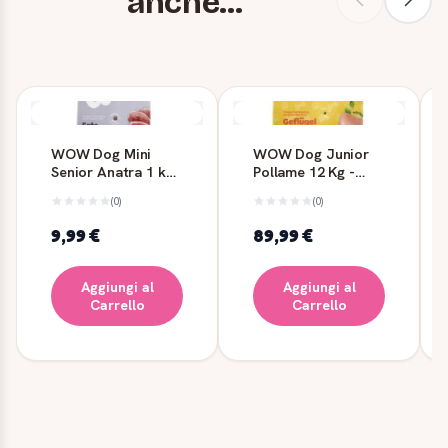
anche...
WOW Dog Mini
WOW Dog Junior
Senior Anatra 1 kg
Pollame 12 Kg -
- Mangime Secco
Mangime Secco per
(0)
(0)
per Cani
Cuccioli
9,99 €
89,99 €
Aggiungi al
Aggiungi al
Carrello
Carrello