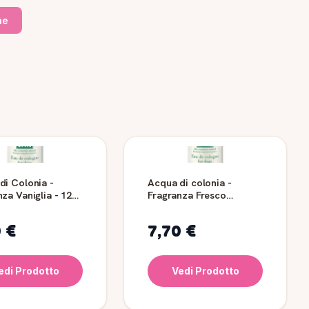
ne
di Colonia -
Acqua di colonia -
a Vaniglia - 125
Fragranza Fresco
Profumo - 125 ml
0 €
7,70 €
edi Prodotto
Vedi Prodotto