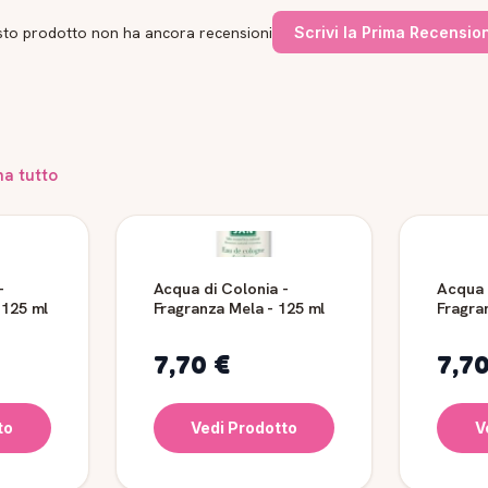
to prodotto non ha ancora recensioni
Scrivi la Prima Recensio
na tutto
-
Acqua di Colonia -
Acqua 
 125 ml
Fragranza Mela - 125 ml
Fragranz
ml
7,70 €
7,7
to
Vedi Prodotto
V