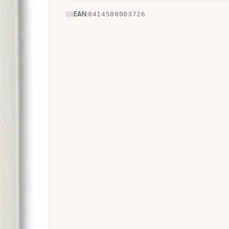
EAN:
8414580003726