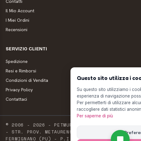
Contatti
Il Mio Account
I Miei Ordini
Recensioni
SERVIZIO CLIENTI
Spedizione
Resi e Rimborsi
Questo sito utilizza i co
Condizioni di Vendita
Privacy Policy
Su questo sito utilizziamo i cooki
esperienza di navigazione possi
Contattaci
Per permetterti di utilizzare alcu
raccogliere dati statistici anonim
Per saperne di più
© 2006 - 2026 - PETMUFFIN - MILLSTORE SRL
- STR. PROV. METAURENSE, 20 - 61033
Prefere
FERMIGNANO (PU) - P.I. E C.F. 02603420411