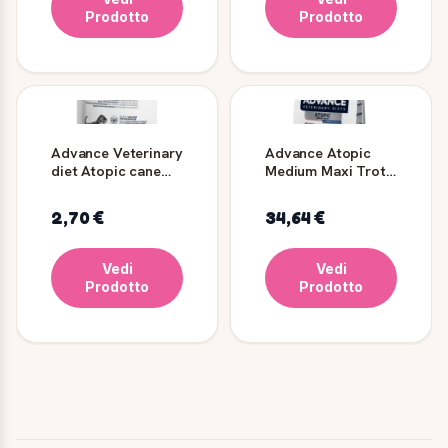
Prodotto
Prodotto
Advance Veterinary
Advance Atopic
diet Atopic cane
Medium Maxi Trota
umido - 150 gr
per Cane
2,70 €
34,64 €
Vedi
Vedi
Prodotto
Prodotto