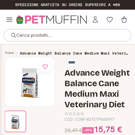
SPEDIZIONE GRATUITA
SU ORDINI SUPERIORI A €89
Cerca prodotti...
Home
Advance Weight Balance Cane Medium Maxi Veterinary Diet
Advance Weight
Balance Cane
Medium Maxi
Veterinary Diet
COD:
CONF-8373779660997
15,75 €
28,49 €
-45%