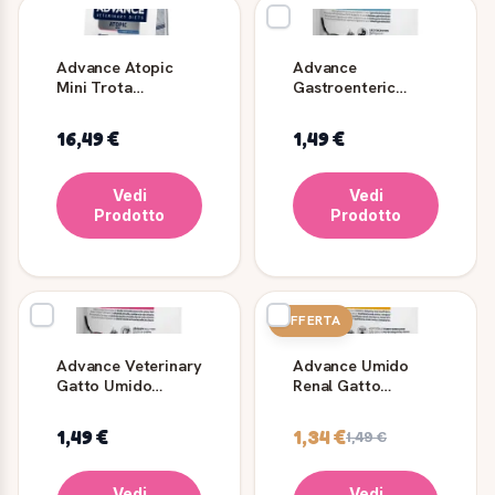
Advance Atopic
Advance
Mini Trota
Gastroenteric
Crocchette Cane
gatto umido
1,5 kg
Veterinary Diets 85
16,49 €
1,49 €
g
Vedi
Vedi
Prodotto
Prodotto
OFFERTA
Advance Veterinary
Advance Umido
Gatto Umido
Renal Gatto
Urinary 85 g
Veterinary Diets 85
g
1,49 €
1,34 €
1,49 €
Vedi
Vedi