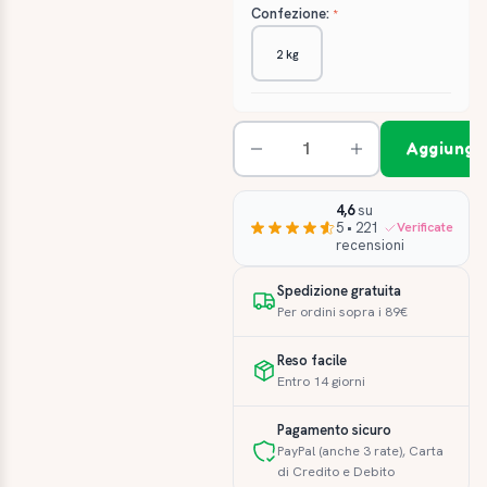
Confezione:
2 kg
Aggiungi 
4,6
su
5 • 221
Verificate
recensioni
Spedizione gratuita
Per ordini sopra i 89€
Reso facile
Entro 14 giorni
Pagamento sicuro
PayPal (anche 3 rate), Carta
di Credito e Debito