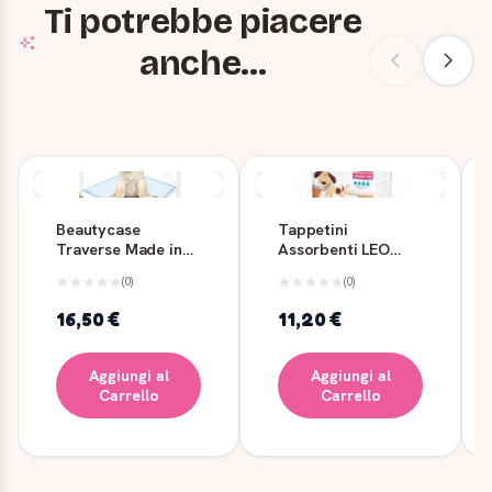
Ti potrebbe piacere
anche...
Beautycase
Tappetini
Traverse Made in
Assorbenti LEO
Italy 60x90 cm - 30
60x90 cm - 30 Pezzi
(0)
(0)
pz
- LEOPET
16,50 €
11,20 €
Aggiungi al
Aggiungi al
Carrello
Carrello