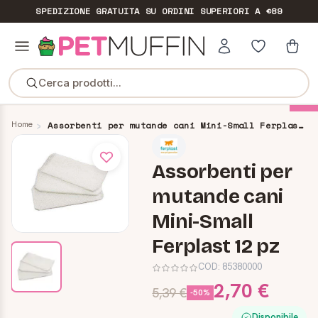
SPEDIZIONE GRATUITA
SU ORDINI SUPERIORI A €89
Cerca prodotti...
-70%
Home
Assorbenti per mutande cani Mini-Small Ferplast 12 pz
Assorbenti per
mutande cani
Mini-Small
Ferplast 12 pz
COD:
85380000
2,70 €
5,39 €
-50%
Disponibile