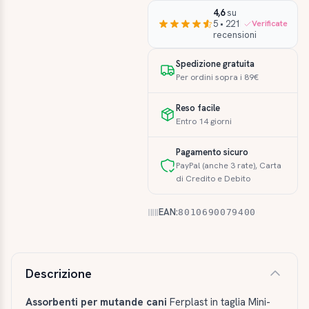
4,6
su
5 • 221
Verificate
recensioni
Spedizione gratuita
Per ordini sopra i 89€
Reso facile
Entro 14 giorni
Pagamento sicuro
PayPal (anche 3 rate), Carta
di Credito e Debito
EAN:
8010690079400
Descrizione e caratteristiche
Descrizione
Assorbenti per mutande cani
Ferplast in taglia Mini-