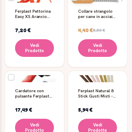
Ferplast Pettorina
Collare strangolo
Easy XS Arancio
per cane in acciaio
per Cani
cromato CS1728
7,20 €
4,40 €
8,80 €
Vedi
Vedi
Prodotto
Prodotto
Cardatore con
Ferplast Natural 8
pulsante Ferplast
Stick Gusti Misti -
Medium Gro 5955
Gioco Da Masticare
Per Cani A Base Di
17,49 €
5,94 €
Amido Di Mais
Vedi
Vedi
Prodotto
Prodotto