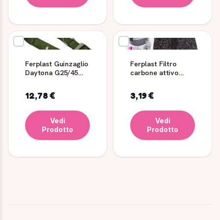
Ferplast Guinzaglio
Ferplast Filtro
Daytona G25/45
carbone attivo
Verde Oliva
lettiera gatto L135
2 pz
12,78 €
3,19 €
Vedi
Vedi
Prodotto
Prodotto