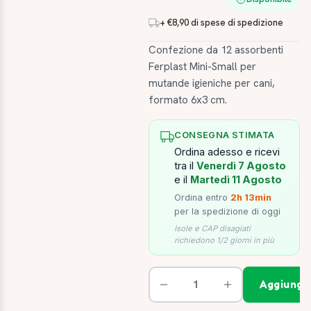
+ €8,90 di spese di spedizione
Confezione da 12 assorbenti
Ferplast Mini-Small per
mutande igieniche per cani,
formato 6x3 cm.
CONSEGNA STIMATA
Ordina adesso e ricevi
tra il
Venerdì 7 Agosto
e il
Martedì 11 Agosto
Ordina entro
2h 13min
per la spedizione di oggi
Isole e CAP disagiati
richiedono 1/2 giorni in più
Aggiungi 