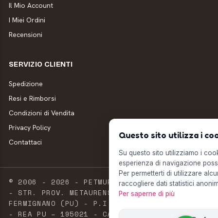
Il Mio Account
I Miei Ordini
Recensioni
SERVIZIO CLIENTI
Spedizione
Resi e Rimborsi
Condizioni di Vendita
Privacy Policy
Questo sito utilizza i co
Contattaci
Su questo sito utilizziamo i cooki
esperienza di navigazione possi
Per permetterti di utilizzare alcu
© 2006 - 2026 - PETMUFFIN - MILLSTORE SRL
raccogliere dati statistici anonim
- STR. PROV. METAURENSE, 20 - 61033
Per saperne di più
FERMIGNANO (PU) - P.I. E C.F. 02603420411
- REA PU – 195021 - CAPITALE SOCIALE 2.500