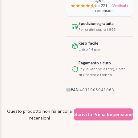
4,6
su
5 • 221
Verificate
recensioni
Spedizione gratuita
Per ordini sopra i 89€
Reso facile
Entro 14 giorni
Pagamento sicuro
PayPal (anche 3 rate), Carta
di Credito e Debito
EAN:
4011905041063
Questo prodotto non ha ancora
Scrivi la Prima Recensione
recensioni