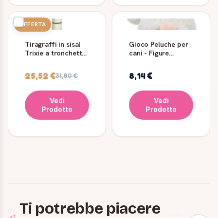
OFFERTA
Tiragraffi in sisal
Gioco Peluche per
Trixie a tronchetto,
cani - Figure
62 cm
Natalizie - Trixie
25,52 €
8,14 €
31,90 €
Vedi
Vedi
Prodotto
Prodotto
Ti potrebbe piacere