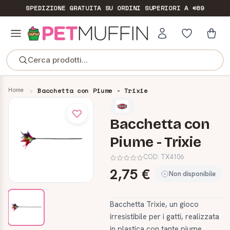
SPEDIZIONE GRATUITA
SU ORDINI SUPERIORI A €89
Cerca prodotti...
Home
Bacchetta con Piume - Trixie
Bacchetta con
Piume - Trixie
COD:
TX4106
2,75 €
Non disponibile
Bacchetta Trixie, un gioco
irresistibile per i gatti, realizzata
in plastica con tante piume