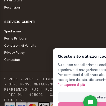
I Miei Ordini
Recensioni
SERVIZIO CLIENTI
Spedizione
Resi e Rimborsi
Condizioni di Vendita
Privacy Policy
Questo sito utilizza i co
Contattaci
Su questo sito utilizziamo i cooki
esperienza di navigazione possi
Per permetterti di utilizzare alcu
© 2006 - 2026 - PETMUFFIN - MILLSTORE SRL
raccogliere dati statistici anonim
- STR. PROV. METAURENSE, 20 - 61033
Per saperne di più
FERMIGNANO (PU) - P.I. E C.F. 02603420411
- REA PU – 195021 - CAPITALE SOCIALE 2.500
Prefere
EURO I.V.