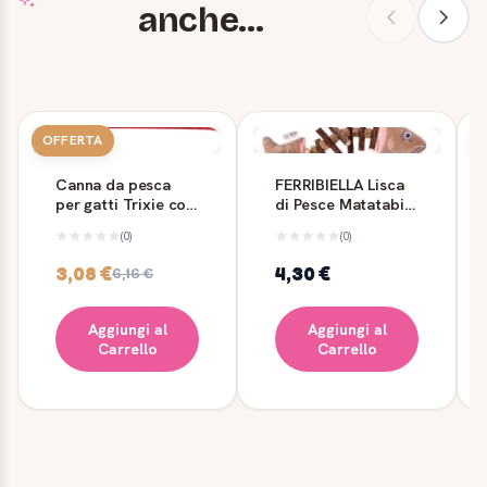
anche...
OFFERTA
Canna da pesca
FERRIBIELLA Lisca
per gatti Trixie con
di Pesce Matatabi
topolino, 47 cm
cm 21
(0)
(0)
3,08 €
4,30 €
6,16 €
Aggiungi al
Aggiungi al
Carrello
Carrello