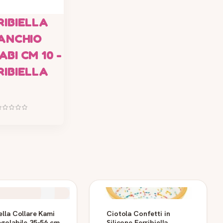
RIBIELLA
ANCHIO
BI CM 10 -
RIBIELLA
ella Collare Kami
Ciotola Confetti in
egolabile 35-56 cm
Silicone Ferribiella