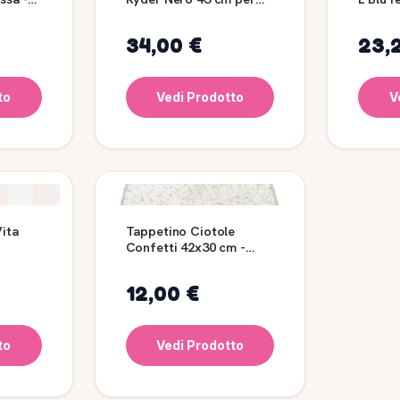
Cani
34,00 €
23,
to
Vedi Prodotto
V
Vita
Tappetino Ciotole
Confetti 42x30 cm -
FERRIBIELLA
12,00 €
to
Vedi Prodotto