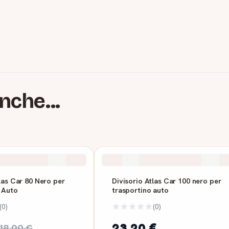
nche...
las Car 80 Nero per
Divisorio Atlas Car 100 nero per
 Auto
trasportino auto
(0)
(0)
23,20 €
18,00 €