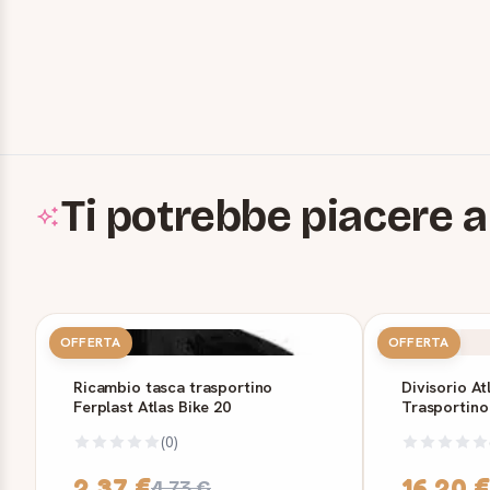
Ti potrebbe piacere a
OFFERTA
OFFERTA
Ricambio tasca trasportino
Divisorio At
Ferplast Atlas Bike 20
Trasportino
(0)
2,37 €
16,20 €
4,73 €