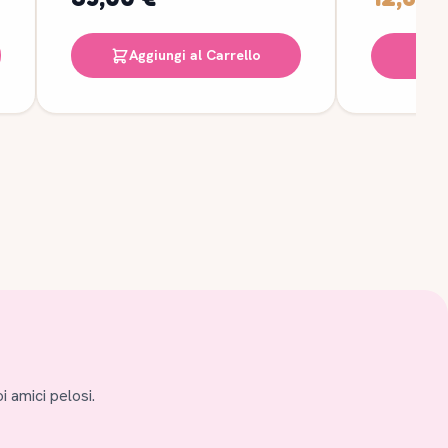
Aggiungi al Carrello
S
i amici pelosi.