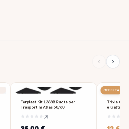
OFFERTA
Ferplast Kit L388B Ruote per
Trixie Capr
Trasportini Atlas 50/60
e Gatti in P
(0)
35,00 €
12,65 