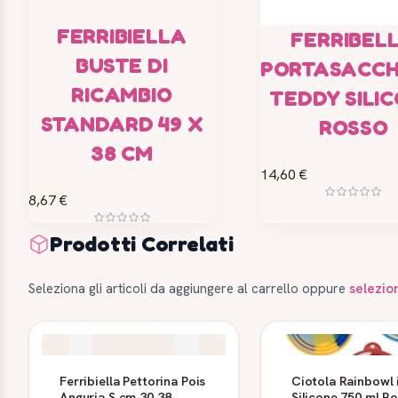
FERRIBIELLA
FERRIBEL
BUSTE DI
PORTASACCH
RICAMBIO
TEDDY SILI
STANDARD 49 X
ROSSO
38 CM
14,60 €
8,67 €
Prodotti Correlati
Seleziona gli articoli da aggiungere al carrello oppure
selezio
Ferribiella Pettorina Pois
Ciotola Rainbowl 
Anguria S cm 30 38
Silicone 750 ml Ro