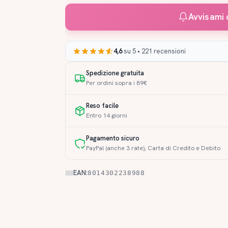
Avvisami 
4,6
su 5 • 221 recensioni
Spedizione gratuita
Per ordini sopra i 89€
Reso facile
Entro 14 giorni
Pagamento sicuro
PayPal (anche 3 rate), Carta di Credito e Debito
EAN:
8014302238988