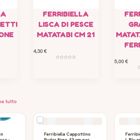
LA
FERRIBIELLA
FER
ETTI
LISCA DI PESCE
GR
CONE
MATATABI CM 21
MATATA
FER
4,30 €
5,00 €
na tutto
in
Ferribiella Cappottino
Ferribi
ssa -
Ryder Nero 43 cm per
L Blu r