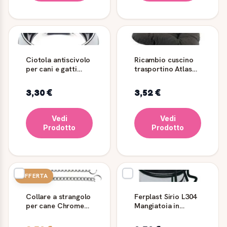
Ciotola antiscivolo
Ricambio cuscino
per cani e gatti
trasportino Atlas
Supernova Ferplast
Bike Rapid 10, Easy
10, Classic 10 -
3,30 €
3,52 €
Ferplast
Vedi
Vedi
Prodotto
Prodotto
OFFERTA
Collare a strangolo
Ferplast Sirio L304
per cane Chrome
Mangiatoia in
CS1676 in acciaio
Acciaio per
Pappagalli