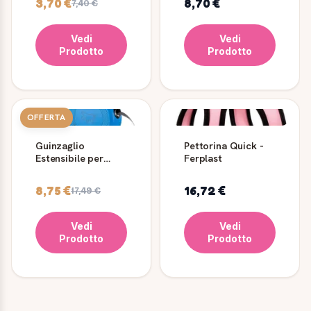
3,70 €
8,70 €
7,40 €
Vedi
Vedi
Prodotto
Prodotto
OFFERTA
Guinzaglio
Pettorina Quick -
Estensibile per
Ferplast
Cani Ferplast
Flippy One Tape
8,75 €
16,72 €
17,49 €
Vedi
Vedi
Prodotto
Prodotto