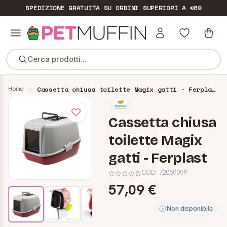
SPEDIZIONE GRATUITA
SU ORDINI SUPERIORI A €89
Cerca prodotti...
Home
Cassetta chiusa toilette Magix gatti - Ferplast
Cassetta chiusa
toilette Magix
gatti - Ferplast
COD:
72059099
57,09 €
Non disponibile