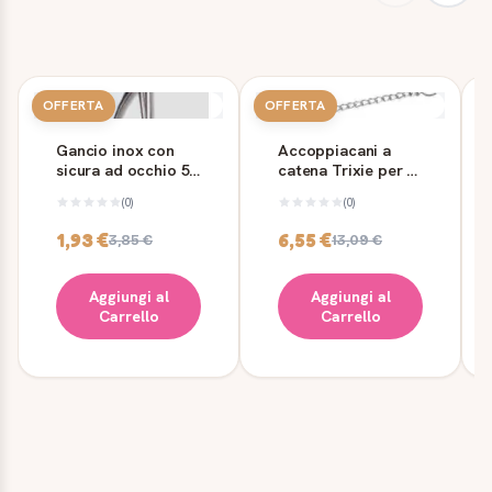
OFFERTA
OFFERTA
Gancio inox con
Accoppiacani a
sicura ad occhio 50
catena Trixie per 2
mm A.8250
cani 60 cm
(0)
(0)
1,93 €
6,55 €
3,85 €
13,09 €
Aggiungi al
Aggiungi al
Carrello
Carrello