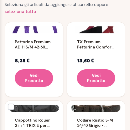
Seleziona gli articoli da aggiungere al carrello oppure
seleziona tutto
Pettorina Premium
TX Premium
AD H S/M 42-60
Pettorina Comfort
Viola - TRIXIE
M/L 53-66cm 40mm
Bordeaux - Trixie
8,35 €
13,60 €
Vedi
Vedi
Prodotto
Prodotto
Cappottino Rouen
Collare Rustic S-M
2 in 1 TRIXIE per
34/40 Grigio -