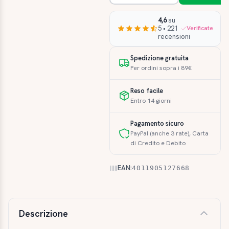
4,6
su
5 • 221
Verificate
recensioni
Spedizione gratuita
Per ordini sopra i 89€
Reso facile
Entro 14 giorni
Pagamento sicuro
PayPal (anche 3 rate), Carta
di Credito e Debito
EAN:
4011905127668
Descrizione e caratteristiche
Descrizione