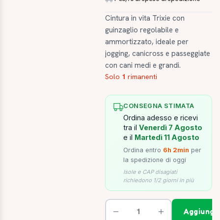
Cintura in vita Trixie con
guinzaglio regolabile e
ammortizzato, ideale per
jogging, canicross e passeggiate
con cani medi e grandi.
Solo
1
rimanenti
CONSEGNA STIMATA
Ordina adesso e ricevi
tra il
Venerdì 7 Agosto
e il
Martedì 11 Agosto
Ordina entro
6h 2min
per
la spedizione di oggi
Isole e CAP disagiati
richiedono 1/2 giorni in più
Aggiungi 