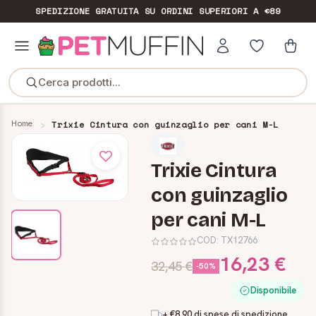
SPEDIZIONE GRATUITA
SU ORDINI SUPERIORI A €89
Cerca prodotti...
Home
Trixie Cintura con guinzaglio per cani M-L
Trixie Cintura
con guinzaglio
per cani M-L
COD:
TX12766
16,23 €
32,45 €
-50%
Disponibile
+ €8,90 di spese di spedizione