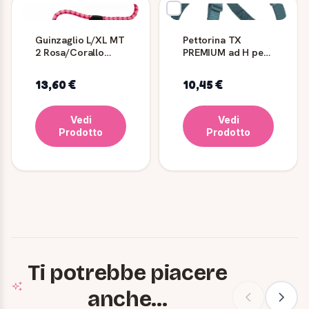
Guinzaglio L/XL MT
Pettorina TX
2 Rosa/Corallo
PREMIUM ad H per
TRIXIE
Cane - TRIXIE,
Petrolio, S-M: 42-60
13,60 €
10,45 €
cm
Vedi
Vedi
Prodotto
Prodotto
Ti potrebbe piacere
anche...