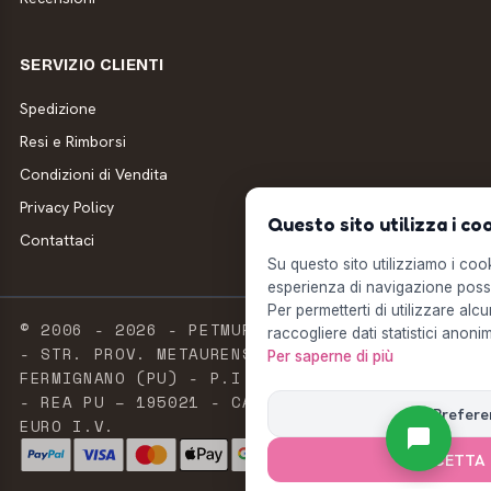
SERVIZIO CLIENTI
Spedizione
Resi e Rimborsi
Condizioni di Vendita
Privacy Policy
Questo sito utilizza i co
Contattaci
Su questo sito utilizziamo i cooki
esperienza di navigazione possi
Per permetterti di utilizzare alcu
© 2006 - 2026 - PETMUFFIN - MILLSTORE SRL
raccogliere dati statistici anonim
- STR. PROV. METAURENSE, 20 - 61033
Per saperne di più
FERMIGNANO (PU) - P.I. E C.F. 02603420411
- REA PU – 195021 - CAPITALE SOCIALE 2.500
Prefere
EURO I.V.
ACCETTA 