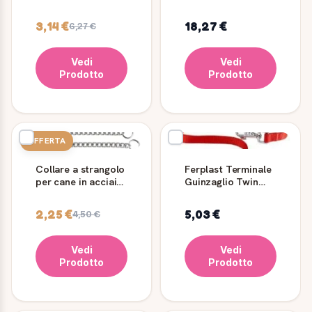
Maglia Grande
per Cani
3,14 €
18,27 €
6,27 €
Vedi
Vedi
Prodotto
Prodotto
OFFERTA
Collare a strangolo
Ferplast Terminale
per cane in acciaio
Guinzaglio Twin
cromato CS1570
10/36
2,25 €
5,03 €
4,50 €
Vedi
Vedi
Prodotto
Prodotto