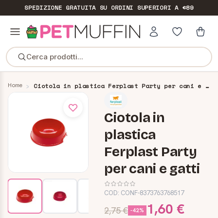
SPEDIZIONE GRATUITA
SU ORDINI SUPERIORI A €89
Cerca prodotti...
Home
Ciotola in plastica Ferplast Party per cani e gatti
Ciotola in
plastica
Ferplast Party
per cani e gatti
COD:
CONF-8373763768517
1,60 €
2,75 €
-42%