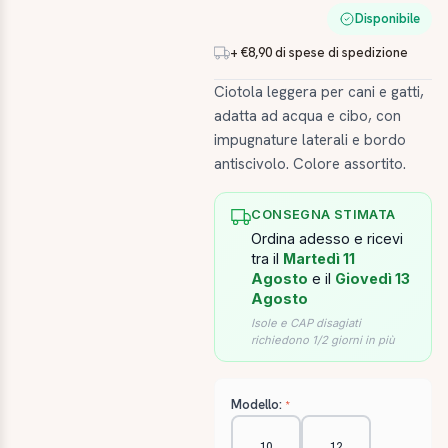
Disponibile
+ €8,90 di spese di spedizione
Ciotola leggera per cani e gatti,
adatta ad acqua e cibo, con
impugnature laterali e bordo
antiscivolo. Colore assortito.
CONSEGNA STIMATA
Ordina adesso e ricevi
tra il
Martedì 11
Agosto
e il
Giovedì 13
Agosto
Isole e CAP disagiati
richiedono 1/2 giorni in più
Modello:
10
12