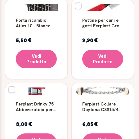
Porta ricambio
Pettine per cani e
Atlas 10 - Bianco -
gatti Ferplast Gro
Ferplast
5864 denti cromati
5,50 €
9,90 €
Vedi
Vedi
Prodotto
Prodotto
Ferplast Drinky 75
Ferplast Collare
Abbeveratoio per
Daytona CSS15/40
Roditori
- Marrone
3,00 €
6,85 €