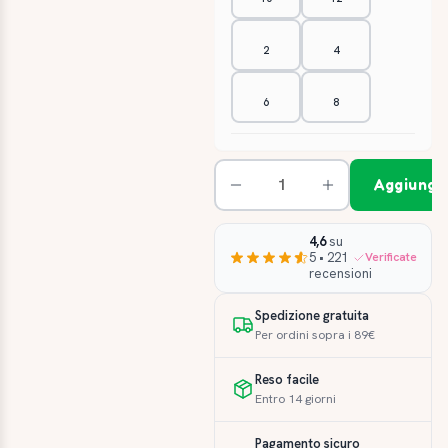
2
4
6
8
Aggiungi 
4,6
su
5 • 221
Verificate
recensioni
Spedizione gratuita
Per ordini sopra i 89€
Reso facile
Entro 14 giorni
Pagamento sicuro