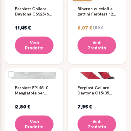
Ferplast Collare
Biberon cuccioli e
Daytona CSS25/60
gattini Ferplast 120
Rosso per Cani
ml con scovolino
11,45 €
6,07 €
7,59 €
Vedi
Vedi
Prodotto
Prodotto
Ferplast FPI 4510
Ferplast Collare
Mangiatoia per
Daytona C15/35
Canarini in Plastica
Rosso
2,80 €
7,95 €
Vedi
Vedi
Prodotto
Prodotto