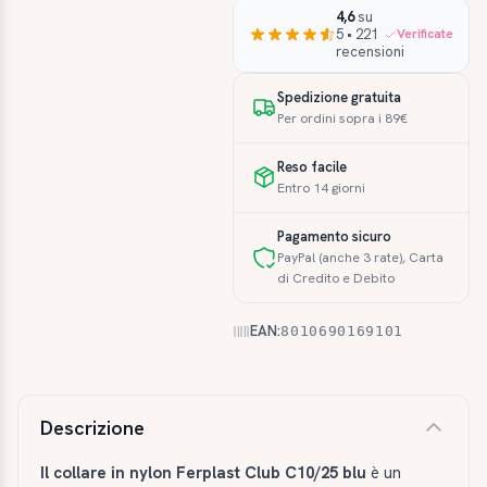
4,6
su
5 • 221
Verificate
recensioni
Spedizione gratuita
Per ordini sopra i 89€
Reso facile
Entro 14 giorni
Pagamento sicuro
PayPal (anche 3 rate), Carta
di Credito e Debito
EAN:
8010690169101
Descrizione e caratteristiche
Descrizione
Il collare in nylon Ferplast Club C10/25 blu
è un