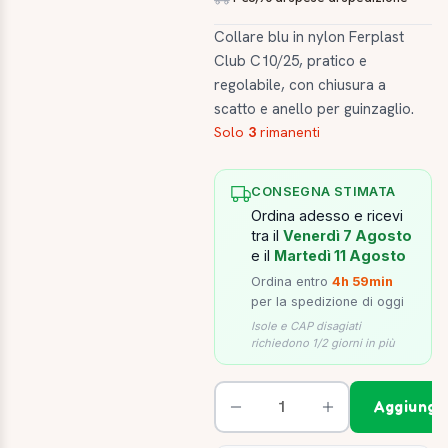
Collare blu in nylon Ferplast
Club C10/25, pratico e
regolabile, con chiusura a
scatto e anello per guinzaglio.
Solo
3
rimanenti
CONSEGNA STIMATA
Ordina adesso e ricevi
tra il
Venerdì 7 Agosto
e il
Martedì 11 Agosto
Ordina entro
4h 59min
per la spedizione di oggi
Isole e CAP disagiati
richiedono 1/2 giorni in più
Aggiungi 