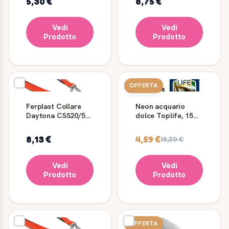
5,30 €
8,75 €
Vedi
Vedi
Prodotto
Prodotto
OFFERTA
Ferplast Collare
Neon acquario
Daytona CSS20/50
dolce Toplife, 15w,
Rosso per cani
T8, 5000 ° K,
Effetto Solare -
8,13 €
4,59 €
15,30 €
Ferplast
Vedi
Vedi
Prodotto
Prodotto
OFFERTA