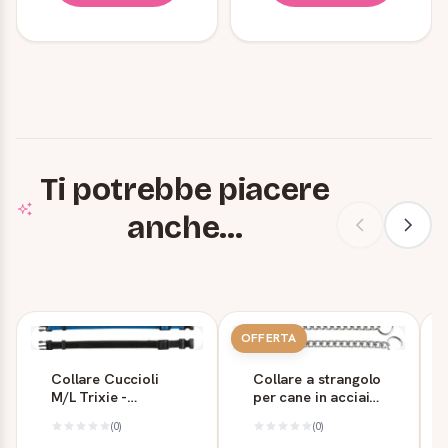
Ti potrebbe piacere
anche...
OFFERTA
Collare Cuccioli
Collare a strangolo
M/L Trixie -
per cane in acciaio
Dimensioni 22-35
cromato CS1570
(0)
(0)
cm