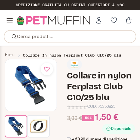
SPEDIZIONE GRATUITA
SU ORDINI SUPERIORI A €89
Cerca prodotti...
Home
Collare in nylon Ferplast Club C10/25 blu
Collare in nylon
Ferplast Club
C10/25 blu
COD:
75250825
1,50 €
3,00 €
-50%
Disponibile
+ €8,90 di spese di spedizione