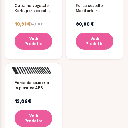
Catrame vegetale
Forca cestello
Kerbl per zoccoli e
Maxifork In
unghie 1 kg
plastica
10,91 €
30,80 €
13,64 €
Vedi
Vedi
Prodotto
Prodotto
Forca da scuderia
in plastica ABS
antiurto Special
Fork
19,36 €
Vedi
Prodotto