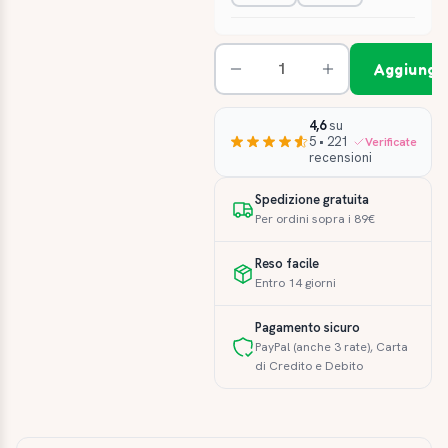
Aggiungi 
4,6
su
5 • 221
Verificate
recensioni
Spedizione gratuita
Per ordini sopra i 89€
Reso facile
Entro 14 giorni
Pagamento sicuro
PayPal (anche 3 rate), Carta
di Credito e Debito