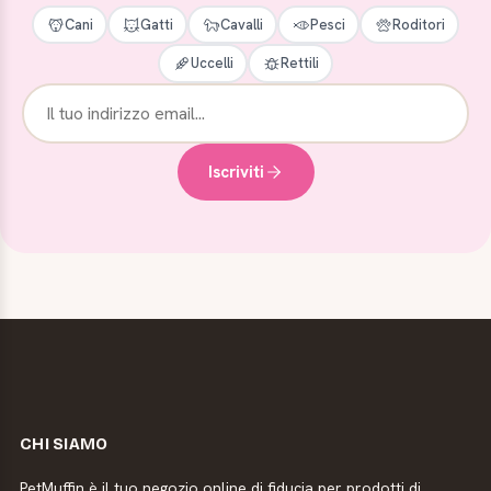
Cani
Gatti
Cavalli
Pesci
Roditori
Uccelli
Rettili
Iscriviti
CHI SIAMO
PetMuffin è il tuo negozio online di fiducia per prodotti di