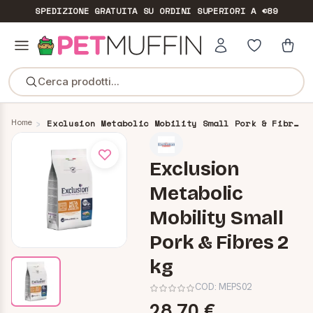
SPEDIZIONE GRATUITA
SU ORDINI SUPERIORI A €89
Cerca prodotti...
Home
Exclusion Metabolic Mobility Small Pork & Fibres 2 kg
Exclusion
Metabolic
Mobility Small
Pork & Fibres 2
kg
COD:
MEPS02
28,70 €