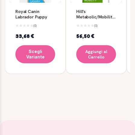
Royal Canin
Hill's
Labrador Puppy
Metabolic/Mobility
Mini Cane 3 kg
(0)
(0)
33,68 €
56,50 €
Scegli
Aggiungi al
Variante
Carrello