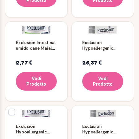
Prodotto
Prodotto
Exclusion Intestinal
Exclusion
umido cane Maiale
Hypoallergenic
e Riso 200/400 g
Pesce e Patate
Cane
2,77 €
26,37 €
Medium/Large
Vedi
Vedi
Prodotto
Prodotto
Exclusion
Exclusion
Hypoallergenic
Hypoallergenic
Cervo e Patate
Maiale e Piselli