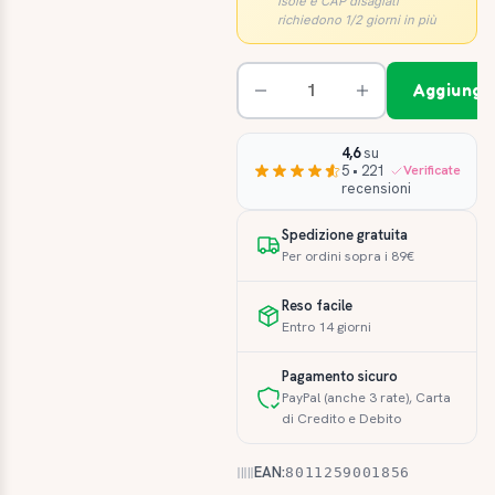
Isole e CAP disagiati
richiedono 1/2 giorni in più
Aggiungi 
4,6
su
5 • 221
Verificate
recensioni
Spedizione gratuita
Per ordini sopra i 89€
Reso facile
Entro 14 giorni
Pagamento sicuro
PayPal (anche 3 rate), Carta
di Credito e Debito
EAN:
8011259001856