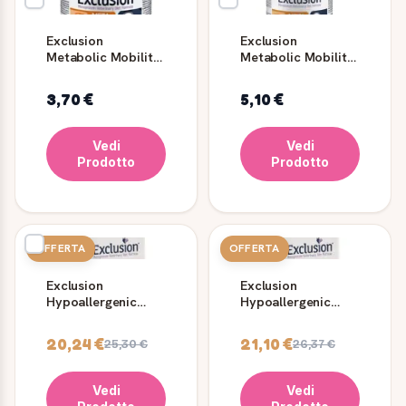
Exclusion
Exclusion
Metabolic Mobility
Metabolic Mobility
Umido Cane Pork &
Cane Umido Pork
Fibres 200g
400 g
3,70 €
5,10 €
Vedi
Vedi
Prodotto
Prodotto
OFFERTA
OFFERTA
Exclusion
Exclusion
Hypoallergenic
Hypoallergenic
Pork & Pea Small
Pesce e Patate
Crocchette 2 kg
Small 2 kg
20,24 €
21,10 €
25,30 €
26,37 €
Vedi
Vedi