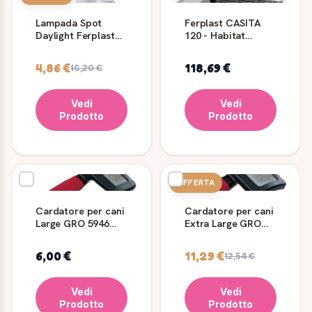
Lampada Spot
Ferplast CASITA
Daylight Ferplast
120 - Habitat
150 W E27 per
spazioso per i
Terrari
vostri Conigli e
4,86 €
118,69 €
16,20 €
Porcellini d'india
Vedi
Vedi
Prodotto
Prodotto
OFFERTA
Cardatore per cani
Cardatore per cani
Large GRO 5946
Extra Large GRO
per toelettatura
5948
6,00 €
11,29 €
12,54 €
Vedi
Vedi
Prodotto
Prodotto