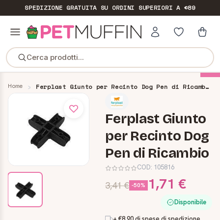
SPEDIZIONE GRATUITA
SU ORDINI SUPERIORI A €89
Cerca prodotti...
-70%
Home
Ferplast Giunto per Recinto Dog Pen di Ricambio
Ferplast Giunto
per Recinto Dog
Pen di Ricambio
COD:
105816
1,71 €
3,41 €
-50%
Disponibile
+ €8,90 di spese di spedizione