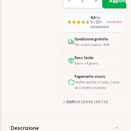
Aggiungi 
4,6
su
5 • 221
Verificate
recensioni
Spedizione gratuita
Per ordini sopra i 89€
Reso facile
Entro 14 giorni
Pagamento sicuro
PayPal (anche 3 rate), Carta
di Credito e Debito
EAN:
8010690108759
Descrizione e caratteristiche
Descrizione