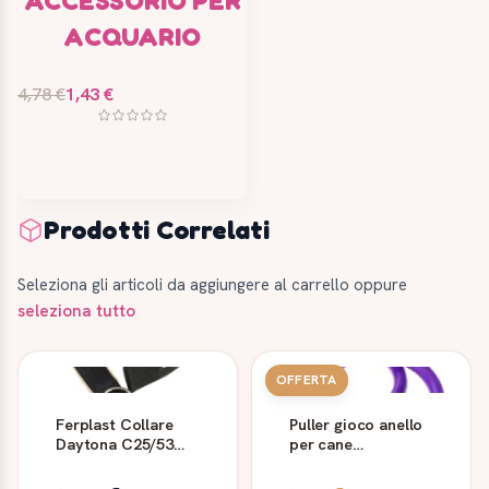
ACCESSORIO PER
ACQUARIO
4,78 €
1,43 €
Prodotti Correlati
Seleziona gli articoli da aggiungere al carrello oppure
seleziona tutto
OFFERTA
Ferplast Collare
Puller gioco anello
Daytona C25/53
per cane
Nero per Cani
interattivo Ferplast