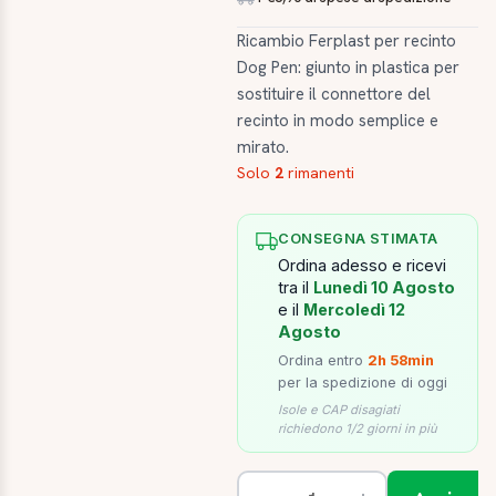
Ricambio Ferplast per recinto
Dog Pen: giunto in plastica per
sostituire il connettore del
recinto in modo semplice e
mirato.
Solo
2
rimanenti
CONSEGNA STIMATA
Ordina adesso e ricevi
tra il
Lunedì 10 Agosto
e il
Mercoledì 12
Agosto
Ordina entro
2h 58min
per la spedizione di oggi
Isole e CAP disagiati
richiedono 1/2 giorni in più