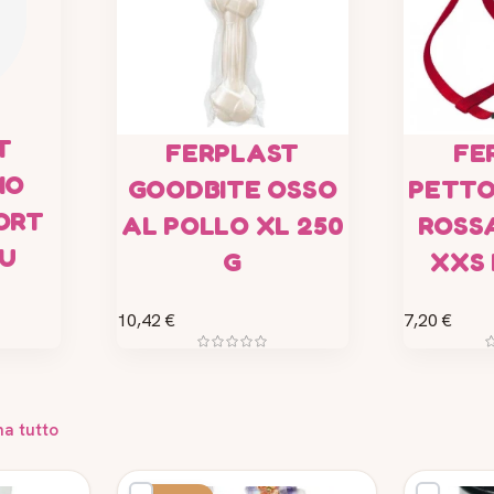
T
FERPLAST
FE
IO
GOODBITE OSSO
PETTO
ORT
AL POLLO XL 250
ROSSA
LU
G
XXS 
10,42 €
7,20 €
na tutto