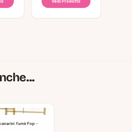
to
Vedi Prodotto
nche...
canarini fumè Fop -