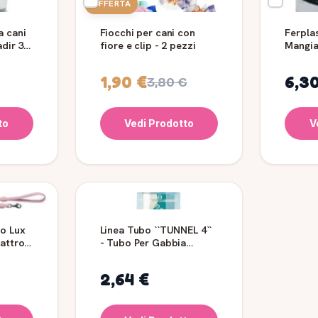
OFFERTA
a cani
Fiocchi per cani con
Ferplas
adir 3
fiore e clip - 2 pezzi
Mangia
per Pa
1,90 €
6,3
3,80 €
to
Vedi Prodotto
V
io Lux
Linea Tubo ``TUNNEL 4``
uattro
- Tubo Per Gabbia
Criceti - Fpi 4812
2,64 €