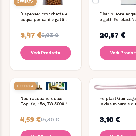
OFFERTA
Dispenser crocchette e
Distributore acqu
acqua per cani e gatti
e gatti Ferplast N
Azimut Ferplast
litri
3,47 €
20,57 €
6,93 €
Vedi Prodotto
Vedi Prodot
OFFERTA
Neon acquario dolce
Ferplast Guinzagl
Toplife, 15w, T8, 5000 °
in due misure e q
K, Effetto Solare -
colori
Ferplast
4,59 €
3,10 €
15,30 €