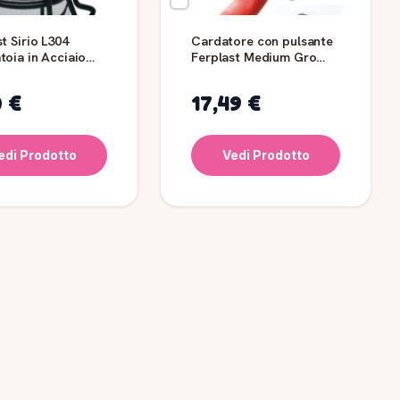
t Sirio L304
Cardatore con pulsante
toia in Acciaio
Ferplast Medium Gro
ppagalli
5955
0 €
17,49 €
edi Prodotto
Vedi Prodotto