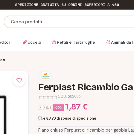
SPEDIZIONE GRATUITA
SU ORDINI SUPERIORI A €89
Cerca prodotti...
ditori
Uccelli
Rettili e Tartarughe
Animali da 
uso
Ferplast Ricambio Ga
COD:
202086
1,87 €
3,74 €
-50%
+ €8,90 di spese di spedizione
Piano chiuso Ferplast di ricambio per gabbia Lau