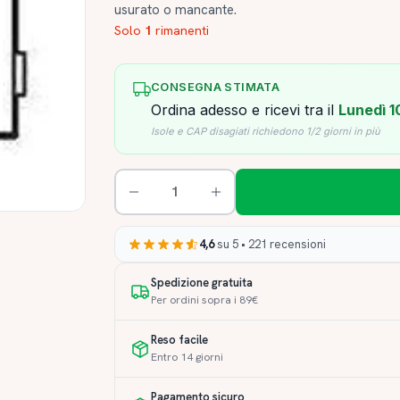
usurato o mancante.
Solo
1
rimanenti
CONSEGNA STIMATA
Ordina adesso e ricevi tra il
Lunedì 1
Isole e CAP disagiati richiedono 1/2 giorni in più
4,6
su 5 • 221 recensioni
Spedizione gratuita
Per ordini sopra i 89€
Reso facile
Entro 14 giorni
Pagamento sicuro