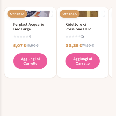
OFFERTA
OFFERTA
Ferplast Acquario
Riduttore di
Geo Large
Pressione CO2
Energy per
(0)
(0)
Bombola 160 Bar
5,07 €
22,35 €
16,90 €
74,50 €
Aggiungi al
Aggiungi al
Carrello
Carrello