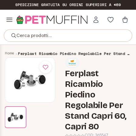
SPEDIZIONE GRATUITA
SU ORDINI SUPERIORI A €89
Cerca prodotti...
Home
Ferplast Ricambio Piedino Regolabile Per Stand Capri 60, Capri 80
Ferplast
Ricambio
Piedino
Regolabile Per
Stand Capri 60,
Capri 80
COD:
365547