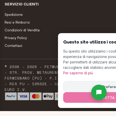
SERVIZIO CLIENTI
Spedizione
Resi e Rimborsi
Condizioni di Vendita
Privacy Policy
Questo sito utilizza i co
Contattaci
Su questo sito utilizziamo i cooki
esperienza di navigazione possi
Per permetterti di utilizzare alcu
© 2006 - 2026 - PETMUFFIN - MILLSTORE SRL
raccogliere dati statistici anonim
- STR. PROV. METAURENSE, 20 - 61033
Per saperne di più
FERMIGNANO (PU) - P.I. E C.F. 02603420411
- REA PU – 195021 - CAPITALE SOCIALE 2.500
Prefere
EURO I.V.
ACCETTA 