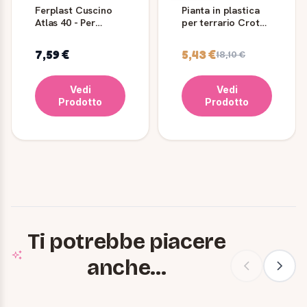
Ferplast Cuscino
Pianta in plastica
Atlas 40 - Per
per terrario Croton
Trasportino Per
con ventosa 80 cm
Cani Atlas
7,59 €
5,43 €
18,10 €
Vedi
Vedi
Prodotto
Prodotto
Ti potrebbe piacere
anche...