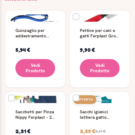
Guinzaglio per
Pettine per cani e
addestramento
gatti Ferplast Gro
cani Cricket
5864 denti cromati
Ferplast
5,94 €
9,90 €
Vedi
Vedi
Prodotto
Prodotto
OFFERTA
Sacchetti per Pinza
Sacchi igienici
Nippy Ferplast - 24
lettiera gatto
Pezzi
Ferplast FPI 5361
12 pz
2,31 €
2,59 €
5,17 €